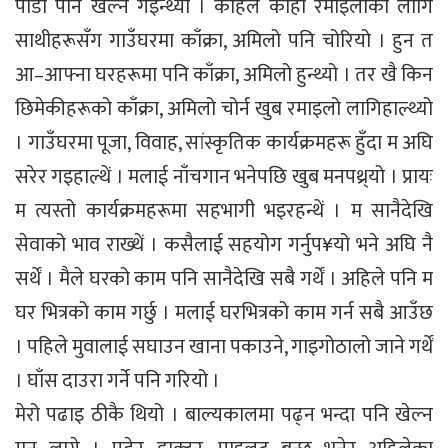
पौडी पनि खेल्न गइन्थ्यो । कहिले काहीं रमाइलोको लागि
साथीहरूसँग गाउँघरमा काँक्रा, अमिलो पनि चोरियो । हुन त
आ–आफ्ना घरहरूमा पनि काँक्रा, अमिलो हुन्थ्यो । तर खै किन
छिमेकीहरूको काँक्रा, अमिलो चोर्न खुब रमाइलो लागिहाल्थ्यो
। गाउँघरमा पूजा, विवाह, सांस्कृतिक कार्यक्रमहरू हुँदा म अघि
सरेर गइहाल्थें । मलाई नाँचगान भनेपछि खुब मनपथ्र्यो । प्रायः
म त्यस्तो कार्यक्रमहरूमा सहभागी भइरहन्थें । म सानैदेखि
सेवाको भाव राख्थें । कसैलाई सहयोग गर्नुप¥यो भने अघि नै
सर्थें । मैले घरको काम पनि सानैदेखि सबै गर्थें । अहिले पनि म
घर भित्रको काम गर्छु । मलाई घरभित्रको काम गर्न सबै आउँछ
। पहिले मुवालाई सघाउन खाना पकाउने, गाइगोठालो जाने गर्थें
। घाँस दाउरा गर्ने पनि गरियो ।
मेरो पढाइ ठीकै थियो । बाल्यकालमा पढ्न भन्दा पनि खेल्न