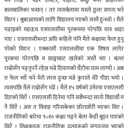
मन लाग्ने । पढेर डाक्टर, पाइलट बन्छु भनेर अहिलेका
बालबालिका भन्छन् । तर त्यसबेलामा यस्तो ठूला सपना भने
थिएन । बुबाआमाको लागि विद्यालय गएको जस्तै हुन्थ्यो । मैले
पढाइको महŒव एसएलसीमा पुरकममा परेपछि मात्र थाहा
पाए । एसएलसीभन्दा अघि कहिले पनि मैले कक्षामा फेल हुनु
परेको थिएन । एक्कासी एसएलसीमा एक विषय लागेर
पुरकमा परेरपछि म छाङ्गाबाट खसेको जस्तै भए । बल्ल
राम्रोसँग पढ्नुपर्ने रहेछ भन्ने दिमागको घैंटोमा घाम लाग्यो । अब
त फेल भएँ भने मेरो लाज हुन्छ भन्ने कुराले धेरै पीडा भयो ।
त्यसपछि मैले राम्रोसँग पढें । मैले १५ वर्षको उमेरमा एसएलसी
दिएको थिएँ । एसएलसी दिनेमा पनि सबैभन्दा सानो विद्यार्थी म
नै थिएँ । अरु त विवाह गरिसकेका छोराछोरी भएका थिए ।
राजनीतिको बारेमा ९÷१० कक्षा पढ्ने बेला केही बुझ्न पाएको
थिएँ । शिक्षकहरू राजनीतिक दलहरूको संगठनमा भएको