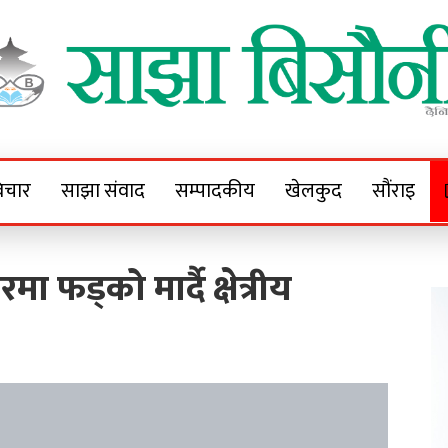
Sajha Bisaunee
e News Portal
िचार
साझा संवाद
सम्पादकीय
खेलकुद
सौंराइ
ा फड्को मार्दै क्षेत्रीय