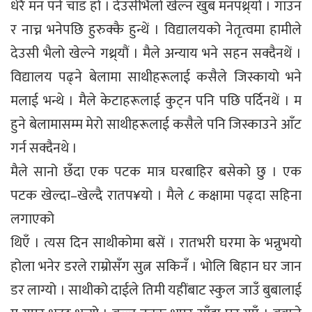
धेरै मन पर्ने चाड हो । देउसीभैलो खेल्न खुब मनपथ्र्यो । गाउन
र नाच्न भनेपछि हुरुक्कै हुन्थें । विद्यालयको नेतृत्वमा हामीले
देउसी भैलो खेल्ने गथ्र्यौं । मैले अन्याय भने सहन सक्दैनथें ।
विद्यालय पढ्ने बेलामा साथीहरूलाई कसैले जिस्कायो भने
मलाई भन्थे । मैले केटाहरूलाई कुट्न पनि पछि पर्दिनथें । म
हुने बेलामासम्म मेरो साथीहरूलाई कसैले पनि जिस्काउने आँट
गर्न सक्दैनथे ।
मैले सानो छँदा एक पटक मात्र घरबाहिर बसेको छु । एक
पटक खेल्दा–खेल्दै रातप¥यो । मैले ८ कक्षामा पढ्दा सहिना
लगाएको
थिएँ । त्यस दिन साथीकोमा बसें । रातभरी घरमा के भन्नुभयो
होला भनेर डरले राम्रोसँग सुत्न सकिनँ । भोलि बिहान घर जान
डर लाग्यो । साथीको दाईले तिमी यहींबाट स्कुल जाउँ बुबालाई