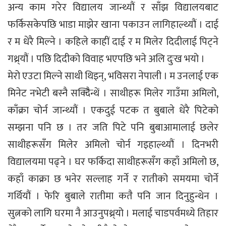
अन्य काम गरेर विद्यालय जान्थ्यौं र साँझ विद्यालयबाट
फर्किसकेपछि भाडा माझेर खाना पकाउन लागिहाल्थ्यौं । दाई
र म धेरै मिल्ने । कहिले काहीं दाई र म मिलेर दिदीलाई पिट्ने
गथ्र्यौं । पछि दिदीको विवाह भएपछि भने अलि दुःख भयो ।
मेरो एउटा मिल्ने साथी थिइन्, भविसरा नेपाली । म उनलाई एक
मिनेट नभेटी बस्नै सक्दिैन्थें । साथीहरू मिलेर गाउँमा अमिलो,
काँक्रा चोर्न जान्थ्यौं । एकदुई पटक त बुबाले धेरै पिटेको
सम्झना पनि छ । तर जति पिटे पनि बुबाआमालाई छलेर
साथीहरूसँग मिलेर अमिलो चोर्न गइहाल्थ्यौं । दिनभरी
विद्यालयमा पढ्ने । घर फर्किदा साथीहरूसँग कहाँ अमिलो छ,
कहाँ काक्रा छ भनेर सल्लाह गर्ने र रातीको समयमा चोर्ने
गर्थियौं । फेरि बुबाले रातीमा कतै पनि जान दिनुहुन्थेन ।
सुत्नको लागि घरमा नै आउनुपथ्र्यो । मलाई चाडपर्वमध्ये तिहार