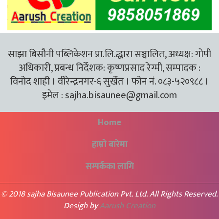
साझा बिसौनी पब्लिकेशन प्रा.लि.द्धारा सञ्चालित, अध्यक्ष: गोपी
अधिकारी, प्रबन्ध निर्देशक: कृष्णप्रसाद रेग्मी, सम्पादक :
विनोद शाही । वीरेन्द्रनगर-६ सुर्खेत । फोन नं. ०८३-५२०९८८ ।
इमेल :
sajha.bisaunee@gmail.com
Home
हाम्रो बारेमा
सम्पर्कका लागि
© 2018 sajha Bisaunee Publication Pvt. Ltd. All Rights Reserved.
Desigh by
Aarush Creation