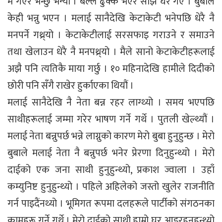
म गएर भन्छु भन्यो । बल्ल ढुक्क भएर साँझ घर गएँ । बुबाले
केही भन्नु भएन । मलाई सानैदेखि केटाकेटी भनेपछि धेरै नै
मनपर्ने गथ्र्यो । केटाकेटीलाई सरसफाइ गराउने र समाउने
तथा खेलाउन धेरै नै मनपथ्र्यो । मैले सानो केटाकेटीहरूलाई
अझै पनि त्यतिकै माया गर्छु । १० महिनादेखि हामीले दिदीको
छोरी पनि सँगै राखेर हुर्काएका थियौं ।
मलाई सानैदेखि नै नेता बन्न रहर लाग्थ्यो । समय भएपछि
साथीहरूलाई जम्मा गरेर भाषण गर्ने गर्थे । पुतली खेल्थ्यौं ।
मलाई नेता बन्नुपर्छ भन्ने लाग्नुको कारण मेरो बुबा हुनुहुन्छ । मेरो
बुबाले मलाई नेता नै बन्नुपर्छ भनेर प्रेरणा दिनुहुन्थ्यो । मेरो
दाईको एक जना साथी हुनुहुन्थ्यो, प्रकाश ज्वाला । उहाँ
कम्युनिष्ट हुनुहुन्थ्यो । पहिले अहिलेको जस्तो खुलेर राजनीति
गर्न पाइदैंनथ्यो । भूमिगत रूपमा दलहरूले पार्टीको संगठनका
कामहरू गर्ने गर्थे । मेरो दाईको साथी हाम्रो घर आइरहनुहुन्थ्यो