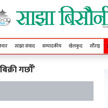
Sajha Bisaunee
e News Portal
िचार
साझा संवाद
सम्पादकीय
खेलकुद
सौंराइ
िक्री गर्छौं’