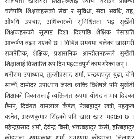
सालयता खासगरी शिक्षहरूलाई स्थायी गराउने प्रक्रिया
चलेपछि शिक्षकहरूको सेवा र सुविधा, सेवा अवधि, तह,
औषधि उपचार, अधिकारको सुनिश्चितता भइ सुर्खेती
शिक्षकहरूको सुस्पष्ट दिशा दिएपछि शैक्षिक पेसाप्रति
आकर्षण बढ्न गएको छ । विभिन्न समयमा चलेका खासगरी
राजनैतिक, शैक्षिक, प्रशासनिक आन्दोलनहरूले सुर्खेती
शिक्षालाई विस्तारित रूप दिन महŒवपूर्ण काम गरेका छन् ।
धनीराम उपाध्याय, तुल्सीप्रसाद शर्मा, चन्द्रबहादुर बुढा, घोगे
सार्की, दामोदर उपाध्याय जस्ता व्यक्ति विशेषले पनि सुर्खेती
शिक्षाको विकासलाई व्यक्तिगत रूपमा योगदान मात्र दिएका
छैनन्, दिवंगत यामलाल कँडेल, नेत्रबहादुर खत्री, नहकुल
बस्नेत, अरुणकुमार सिंहको पनि खास खास महŒव छ ।
महेन्द्रप्रसाद शर्मा, देवेन्द्र बिसी, भक्तबहादुर केसी, हरिबहादुर
कोइराला, श्यामकृष्ण शर्मा, घनश्याम कोइराला, लिलाधर