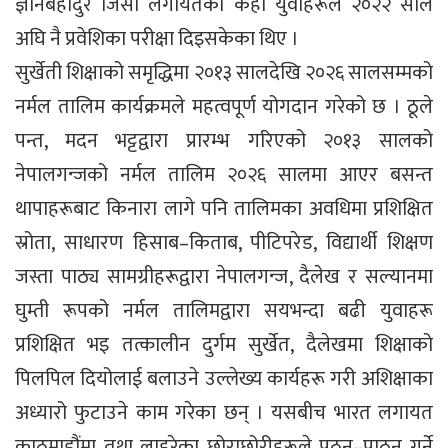
ज्ञानबहादुर जिसी लगायतका केही युवाहरूले २०२२ साल
अघि नै प्रवेशिका परीक्षा दिइसकेका थिए ।
सुर्खेती शिक्षाको समृद्धिमा २०१३ सालदेखि २०२६ सालसम्मको
नर्मल तालिम कार्यक्रमले महत्वपूर्ण योगदान गरेको छ । ठूले
पन्त, मदन भट्टद्वारा प्रारम्भ गरिएको २०१३ सालको
नेपालगन्जको नर्मल तालिम २०२६ सालमा आएर बसन्त
थापाहरूबाट किनारा लागे पनि तालिमका अवधिमा प्रशिक्षित
स्रोता, साधारण हिसाब–किताब, पीटिपरेड, विद्यार्थी शिक्षण
जस्ता पाठ्य सामग्रीहरूद्वारा नेपालगन्ज, दैलेख र सल्यानमा
घुम्ती रूपको नर्मल तालिमद्वारा सयभन्दा बढी युवाहरू
प्रशिक्षित भइ तत्कालीन दुर्गम सुर्खेत, दैलेखमा शिक्षाको
पिलपिल दियोलाई बलाउने उल्लेख्य कार्यहरू गरी अशिक्षाका
अध्यारो फुटाउने काम गरेका छन् । यसबीच भारत लगायत
काठमाडौंमा तथा लाहुरेका छोराछोरीहरूले पठन–पाठन गर्ने