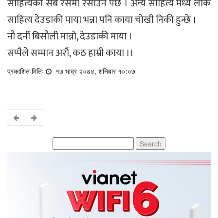
साहित्यका सबै रसमा रसाउँनै पर्छ । अन्य साहित्य मध्ये लोक
साहित्य देउडाकी माया भन्ना पनि काया चोखी निकी हुन्छे ।
नौ दर्नी बिसौली मान्नो, देउडाकी माया ।
सप्पैले सम्मान अरौं, कठ हाम्री काया ।।
प्रकाशित मितिः
१७ भाद्र २०७४, शनिबार १०:०७
Search
for: