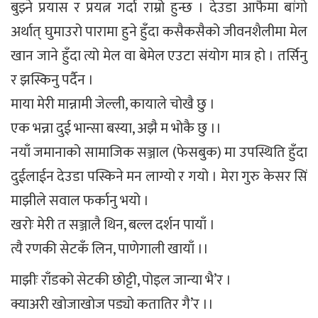
बुझ्ने प्रयास र प्रयत्न गर्दा राम्रो हुन्छ । देउडा आफैमा बांगो
अर्थात् घुमाउरो पारामा हुने हुँदा कसैकसैको जीवनशैलीमा मेल
खान जाने हुँदा त्यो मेल वा बेमेल एउटा संयोग मात्र हो । तर्सिनु
र झस्किनु पर्दैन ।
माया मेरी मान्नामी जेल्ली, कायाले चोखै छु ।
एक भन्ना दुई भान्सा बस्या, अझै म भोकै छु ।।
नयाँ जमानाको सामाजिक सञ्जाल (फेसबुक) मा उपस्थिति हुँदा
दुईलाईन देउडा पस्किने मन लाग्यो र गयो । मेरा गुरु केसर सिं
माझीले सवाल फर्कानु भयो ।
खरोः मेरी त सञ्जालै थिन, बल्ल दर्शन पायाँ ।
त्यै रणकी सेटकँ लिन, पाणेगाली खायाँ ।।
माझीः राँडको सेटकी छोट्टी, पोइल जान्या भै’र ।
क्याअरी खोजाखोज पड्यो कतातिर गै’र ।।