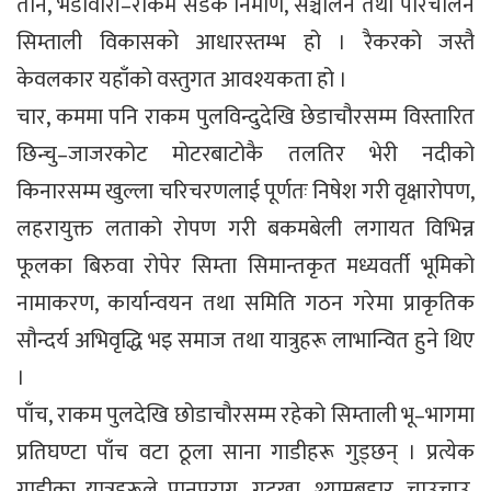
तीन, भेडावारी–राकम सडक निर्माण, सञ्चालन तथा परिचालन
सिम्ताली विकासको आधारस्तम्भ हो । रैकरको जस्तै
केवलकार यहाँको वस्तुगत आवश्यकता हो ।
चार, कममा पनि राकम पुलविन्दुदेखि छेडाचौरसम्म विस्तारित
छिन्चु–जाजरकोट मोटरबाटोकै तलतिर भेरी नदीको
किनारसम्म खुल्ला चरिचरणलाई पूर्णतः निषेश गरी वृक्षारोपण,
लहरायुक्त लताको रोपण गरी बकमबेली लगायत विभिन्न
फूलका बिरुवा रोपेर सिम्ता सिमान्तकृत मध्यवर्ती भूमिको
नामाकरण, कार्यान्वयन तथा समिति गठन गरेमा प्राकृतिक
सौन्दर्य अभिवृद्धि भइ समाज तथा यात्रुहरू लाभान्वित हुने थिए
।
पाँच, राकम पुलदेखि छोडाचौरसम्म रहेको सिम्ताली भू–भागमा
प्रतिघण्टा पाँच वटा ठूला साना गाडीहरू गुड्छन् । प्रत्येक
गाडीका यात्रुहरूले पानपराग, गुट्खा, श्यामबहार, चाउचाउ,