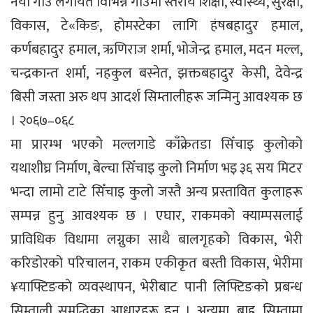
नयाँ गाउँ लगायत विभिन्न गाउँमा स्तरीय शिक्षा, स्वास्थ्य, सुरक्षा,
विकास, टे«किङ, होमस्टेका लागि हंषबहादुर हमाल,
कर्णबहादुर हमाल, ऋणिराज शर्मा, भोजेन्द्र हमाल, मदन मल्ल,
चन्द्रकान्त शर्मा, नहकुल बस्नेत, झक्तबहादुर केसी, देवेन्द्र
बिसी जस्ता अरु थप आदर्श सिम्तालीहरू जन्मिनु आवश्यक छ
। २०६७–०६८
मा प्रारम्भ भएको मल्लगाडे काँक्रेतडा सिँचाइ कुलोको
यथाशीघ्र निर्माण, बेल्चा सिँचाइ कुलो निर्माण भइ ३६ सय मिटर
भन्दा लामो टाटे सिँचाइ कुलो जस्तै अन्य प्रस्तावित कुलाहरू
सम्पन्न हुनु आवश्यक छ । एघार, राकमको क्याम्पसलाई
प्राविधिक विधामा लग्नुका साथै बालगृहको विकास, भेरी
करिडोरको परिचालन, राकम एकीकृत बस्ती विकास, भेरीमा
¥याफ्टिङको व्यवस्थापन, भेरीबाट पानी लिफ्टिङको प्रबन्ध
सिम्ताली समृद्धिका आधारहरू हुन् । अन्यमा, बाह्र, सिम्तामा