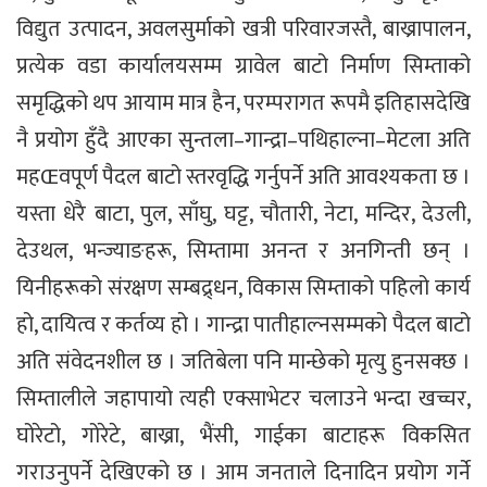
विद्युत उत्पादन, अवलसुर्माको खत्री परिवारजस्तै, बाख्रापालन,
प्रत्येक वडा कार्यालयसम्म ग्रावेल बाटो निर्माण सिम्ताको
समृद्धिको थप आयाम मात्र हैन, परम्परागत रूपमै इतिहासदेखि
नै प्रयोग हुँदै आएका सुन्तला–गान्द्रा–पथिहाल्ना–मेटला अति
महŒवपूर्ण पैदल बाटो स्तरवृद्धि गर्नुपर्ने अति आवश्यकता छ ।
यस्ता धेरै बाटा, पुल, साँघु, घट्ट, चौतारी, नेटा, मन्दिर, देउली,
देउथल, भन्ज्याङहरू, सिम्तामा अनन्त र अनगिन्ती छन् ।
यिनीहरूको संरक्षण सम्बद्र्धन, विकास सिम्ताको पहिलो कार्य
हो, दायित्व र कर्तव्य हो । गान्द्रा पातीहाल्नसम्मको पैदल बाटो
अति संवेदनशील छ । जतिबेला पनि मान्छेको मृत्यु हुनसक्छ ।
सिम्तालीले जहापायो त्यही एक्साभेटर चलाउने भन्दा खच्चर,
घोरेटो, गोरेटे, बाख्रा, भैंसी, गाईका बाटाहरू विकसित
गराउनुपर्ने देखिएको छ । आम जनताले दिनादिन प्रयोग गर्ने