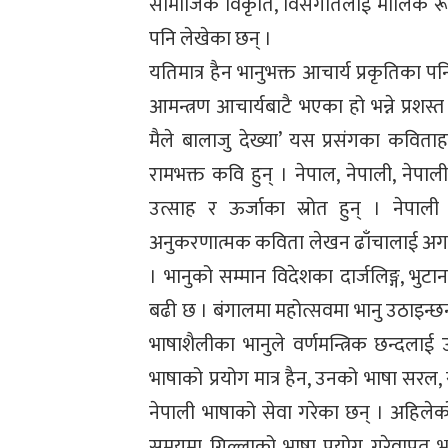
सामाजिक विकृति, विसंगतिलाई मौलिक रूप
पनि लेखेका छन् ।
यतिमात्र हैन भानुभक्त आचार्य प्रकृतिका प
आमन्त्रण आचार्यबाटै भएका हो भन्ने प्रश
मैले बालाजु देख्या’ यस प्रसंगका कविताहरू
रामभक्त कवि हुन् । नेपाल, नेपाली, नेपाल
उत्साह र ऊर्जाका स्रोत हुन् । नेपा
अनुकरणात्मक कविता लेखन ढाँचालाई अगाड
। भानुको सम्मान विदेशका दार्जलिङ्ग, भु
बढी छ । बंगालमा महोत्सवमा भानु उठाइन्छन्
भाषाशैलीका भानुले वर्णमन्त्रिक छन्दल
भाषाको प्रयोग मात्र हैन, उनको भाषा सरल
नेपाली भाषाको सेवा गरेका छन् । अहिलेक
समयमा गिल्लाको भाषा प्रयोग गरेवापत भान