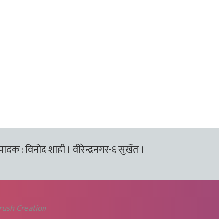
्पादक : विनोद शाही । वीरेन्द्रनगर-६ सुर्खेत ।
rush Creation