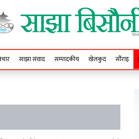
Sajha Bisaunee
e News Portal
िचार
साझा संवाद
सम्पादकीय
खेलकुद
सौंराइ