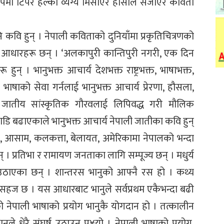
मा टिपेर हल्का व्यंग्य मिसाएर हाँसोले सजाएर कविता
नि कवि हुन् । नेपाली कविताको दुनियाँमा प्रकृतिचित्रणको
स्त आधारहरू छन् । ‘अलकापुरी कान्तिपुरी नगरी, एक दिन
 हुन् । भानुभक्त आचार्य देशभक्त राष्ट्रभक्त, भाषाभक्त,
ी भाषाको सेवा गर्नलाई भानुभक्त आचार्य प्रेरणा, हौसला,
ली जातीय सांस्कृतिक गौरवलाई लिपिवद्ध गरी मौलिक
ि बढाएकाले भानुभक्त आचार्य नेपाली जातीका कवि हुन्
टान, आसाम, कलकत्ता, बेलायत, अमेरिकामा नेपालको भन्दा
 । प्रतिभा र रामायण जनताका लागि सम्पूज्य छन् । मधुर्य
ाई उठाएका छन् । शान्तरस भानुको आफ्नै रस हो । कथ्य
, सहज छ । यस आधारबाट भानुले सर्वप्रथम एकैभन्दा बढी
ो नेपाली भाषाको प्रयोग भानुकै योगदान हो । तत्कालीन
ुले धेरै संघर्ष उठाउनु प¥यो । नेपाली भाषाको प्रयोग,