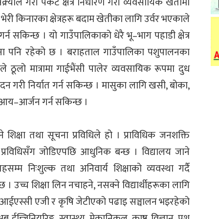
्र्यौल गरी पकेट क्षेत्र निर्धारण गरी व्यवसायिक खेतीमा
यत भेरी किनारका क्षेत्रहरू बदाम खेतीका लागि उर्वर भएकाले
र्न सकिन्छ । यो गाउँपालिकाको धेरै भू–भाग पहाडी क्षेत्र
ावना पनि रहेको छ । बराहताल गाउँपालिका पशुपालनका
े ठूलो मात्रामा गाईभैंसी पालेर व्यवसायिक रूपमा दुध
पादन गरी निर्यात गर्न सकिन्छ । मासुका लागि खसी, बोका,
ी आय–आर्जन गर्न सकिन्छ ।
 शिक्षा तथा सूचना प्रविधिले हो । प्राविधिक जनशक्ति
ति प्रविधिसँग जोडिएपछि आधुनिक बन्छ । विद्यालय जाने
म निःशुल्क तथा अनिवार्य शिक्षाको व्यवस्था गर्दै
 । उच्च शिक्षा लिन नचाहने, नसक्ने विद्यार्थीहरूका लागि
 । आईएस्सी एजी र कृषि जेटीएको पढाइ सञ्चालन भइरहेको
 ईन्जिनियरिङ्ग, स्वास्थ्य, मेकानिकल, काष्ठ विज्ञान, पशु