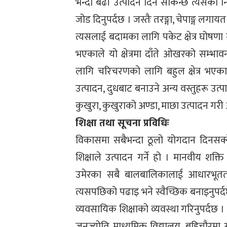
भन्दा बढी उत्पादन दिन सकिन्छ त्यसको निक
जोड दिनुपर्दछ । जस्तैः तरङ्गा, चेपाङ्ग लगा
त्यसलाई बदामका लागि पकेट क्षेत्र घोषणा ग
भएकाले यो क्षेत्रमा दाँते ओखरको सम्भ
लागि चरिचरणको लागि बहुल क्षेत्र भएकाल
उत्पादन, दुधबाट बनाउने अन्य वस्तुहरू उत्
कुखुरा, कुखुराको अण्डा, माछा उत्पादन गर
शिक्षा तथा सूचना प्रविधिः
विकासमा सबैभन्दा ठूलो योगदान दिनसक्ने
शिक्षाले उत्पादन गर्ने हो । मानवीय शक्
उमेरका सबै बालबालिकालाई आधारभूततहसम्
त्यसपछिको पढाइ भने स्वैच्छिक बनाइनुपर्दछ
व्यवसायिक शिक्षाको व्यवस्था गरिनुपर्दछ
जनज्योति माध्यमिक विद्यालय, बड्डिचौरमा अब