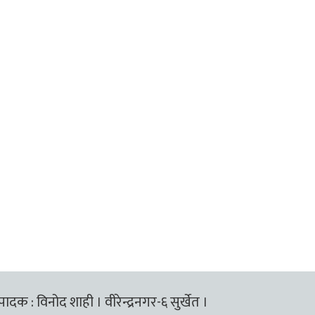
्पादक : विनोद शाही । वीरेन्द्रनगर-६ सुर्खेत ।