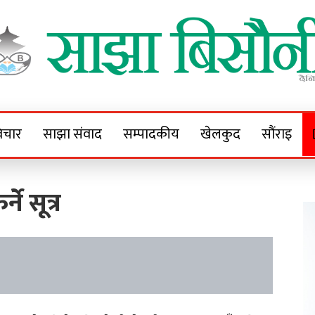
Sajha Bisaunee
e News Portal
िचार
साझा संवाद
सम्पादकीय
खेलकुद
सौंराइ
े सूत्र