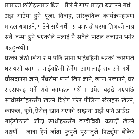
मामाका छोरीहरूमात्र थिए । मैले नै गएर मादल बजाउने गर्थें ।
अझ गाउँमा हुने पूजा, विवाह, सांस्कृतिक कार्यक्रमहरूमा
मादल बजाउने, गाउँने सबै गर्थें । प्रायः हाम्रो घरमा तिजको नाच्न
सबै जम्मा हुने भएकोले मलाई नै सबैले मादल बजाउन भनेर
भन्नुहुन्थ्यो ।
घरको जेठो छोरा र म पछि साना भाईबहिनी भएको कारणले
घरायसी काम र भाईबहिनी हेर्नेमा आमालाई सघाउने गर्थें ।
घाँसदाउरा जाने, पँधेरोमा पानी लिन जाने, खाना पकाउने, घर
सरसफाइ गर्ने सबै कामहरू गर्थें । उमेर बढ्दै गएपछि
साथीसंगीहरूसँग खेल्ने विशेष गरेर मौलिक खेलहरू खेल्ने,
काफल, चुत्रो, ऐंसेलु खान गएको सम्झना अझै पनि आउँछ ।
गाईगोठालो जाँदा साथीहरूसँग डण्डीबियो, कपर्दी खेल्ने
गथ्र्यौं । जात्रा हेर्न जाँदा फुपुले पुसाजुले पिठ्यूँमा बोकेर