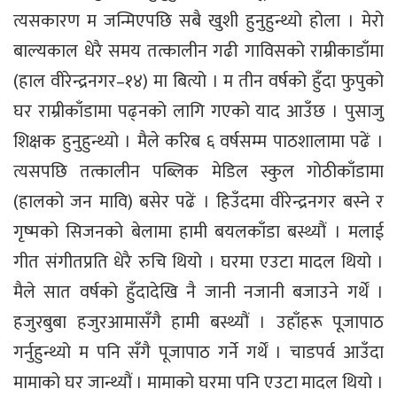
त्यसकारण म जन्मिएपछि सबै खुशी हुनुहुन्थ्यो होला । मेरो
बाल्यकाल धेरै समय तत्कालीन गढी गाविसको राम्रीकाडाँमा
(हाल वीरेन्द्रनगर–१४) मा बित्यो । म तीन वर्षको हुँदा फुपुको
घर राम्रीकाँडामा पढ्नको लागि गएको याद आउँछ । पुसाजु
शिक्षक हुनुहुन्थ्यो । मैले करिब ६ वर्षसम्म पाठशालामा पढें ।
त्यसपछि तत्कालीन पब्लिक मेडिल स्कुल गोठीकाँडामा
(हालको जन मावि) बसेर पढें । हिउँदमा वीरेन्द्रनगर बस्ने र
गृष्मको सिजनको बेलामा हामी बयलकाँडा बस्थ्यौं । मलाई
गीत संगीतप्रति धेरै रुचि थियो । घरमा एउटा मादल थियो ।
मैले सात वर्षको हुँदादेखि नै जानी नजानी बजाउने गर्थें ।
हजुरबुबा हजुरआमासँगै हामी बस्थ्यौं । उहाँहरू पूजापाठ
गर्नुहुन्थ्यो म पनि सँगै पूजापाठ गर्ने गर्थें । चाडपर्व आउँदा
मामाको घर जान्थ्यौं । मामाको घरमा पनि एउटा मादल थियो ।