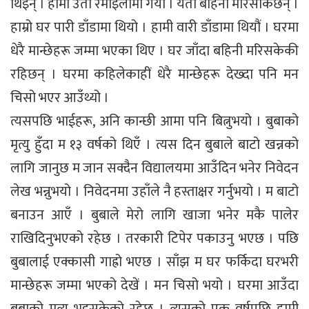
थिइन् । हामी उता रमाइलोमा गयौं । यता बहिनी मरिसकिछन् ।
हाम्रो घर पारी डाँडामा थियो । हामी वारी डाँडामा थियौं । घरमा
धेरै मान्छेहरू जम्मा भएका थिए । घर जाँदा बहिनी मरिसकेकी
रहिछन् । घरमा कहिलेकाहीं धेरै मान्छेहरू देख्दा पनि मन
चिसो भएर आउँथ्यो ।
त्यसपछि भाईहरू, अनि कान्छी आमा पनि बित्नुभयो । बुबाको
मृत्यु हुँदा म १३ वर्षको थिएँ । त्यस दिन बुबाले बाटो खन्नको
लागि जानुछ म जान सक्दैन विद्यालयमा आउँदिन भनेर निवेदन
लेख भन्नुभयो । निवेदनमा उहाँले नै हस्ताक्षर गर्नुभयो । म बाटो
बनाउन आएँ । बुबाले मेरो लागि खाजा भनेर मकै पालेर
राखिदिनुभएको रहेछ । तरकारी टिपेर पकाउनु भएछ । पछि
बुबालाई एक्कासी गाह्रो भएछ । साँझ म घर फर्किदा घरभरी
मान्छेहरू जम्मा भएको देखें । मन चिसो भयो । घरमा आउँदा
बुबाको मृत्यु भइसकेको रहेछ । त्यसको एक वर्षपछि हामी