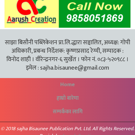
साझा बिसौनी पब्लिकेशन प्रा.लि.द्धारा सञ्चालित, अध्यक्ष: गोपी
अधिकारी, प्रबन्ध निर्देशक: कृष्णप्रसाद रेग्मी, सम्पादक :
विनोद शाही । वीरेन्द्रनगर-६ सुर्खेत । फोन नं. ०८३-५२०९८८ ।
इमेल :
sajha.bisaunee@gmail.com
Home
हाम्रो बारेमा
सम्पर्कका लागि
© 2018 sajha Bisaunee Publication Pvt. Ltd. All Rights Reserved.