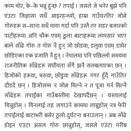
काम चोर, के–के भन्नु हुन्छ ? तपाईं । जसले जे भनेर बुझे पनि
एउटा जिज्ञासा सधैं आइरहन्थ्यो, हाम्रा गाउँघरतिर जोत्ने
गोरुहरू स–साना सधैं माया गर्दा पनि उस्तै तर सहर बजारको
पाटीहरूमा अनि चौक एवम् ठूला बाटाहरूमा लम्पसार भएर
बस्ने साँढे गोरु त गोरु नै हुन् जो छोडवा, डलुवा एवम् डामेर
छोडिएका एक प्रजाति नै हुन् । नेपालमा पनि पछिल्लो समयमा
राजनीतिक साँढेहरू संघीयता सँगै झनै सलबलाएका छन् ।
हिजोको हरूवा, चरुवा, छोडुवा साँढेहरू नगर हुँदै गाउँतिर
दौडदै छन् । हिजोसम्म न जोत्न मिल्ने न त पूजा गर्न मिल्नै
साँढेहरू तपाईंका गाउँबस्तीमा देखापर्दैछन् । यस्तालाई
चिन्नुहोस् । यिनलाई तह लगाउने काममा लाग्नुहोस् नत्र फेरि
तपाईंलाई बाटाभरी बसेर ठूलो दुर्घटना बनाउलान् । अब साँढे
होइन एउटा असल गोरु छान्नुहोस्, जसले एउटा गरीब