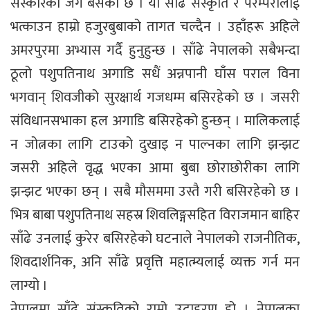
संस्कारको जग बसेको छ । यो साँढे संस्कृति र परम्परालाई
भत्काउन हाम्रो हजुरबुबाको तागत चल्दैन । उहाँहरू अहिले
अमरपुरमा अभ्यास गर्दै हुनुहुन्छ । साँढे नेपालको सबैभन्दा
ठूलो पशुपतिनाथ अगाडि सधैं अन्नपानी घाँस पराल विना
भगवान् शिवजीको सुरक्षार्थ गजधम्म बसिरहेको छ । जसरी
संविधानसभाका हल अगाडि बसिरहेको हुन्छन् । मालिकलाई
न जोत्नका लागि टाउको दुखाइ न पाल्नका लागि झन्झट
जसरी अहिले वृद्ध भएका आमा बुबा छोराछोरीका लागि
झन्झट भएका छन् । सबै मौसममा उस्तै गरी बसिरहेको छ ।
भित्र बाबा पशुपतिनाथ सहस्र शिवलिङ्गसहित विराजमान बाहिर
साँढे उनलाई कुरेर बसिरहेको घटनाले नेपालको राजनीतिक,
शिवदार्शनिक, अनि साँढे प्रवृत्ति महात्म्यलाई व्यक्त गर्न मन
लाग्यो ।
नेपालमा साँढे संस्कृतिको राम्रो उदाहरण हो । नेपालका