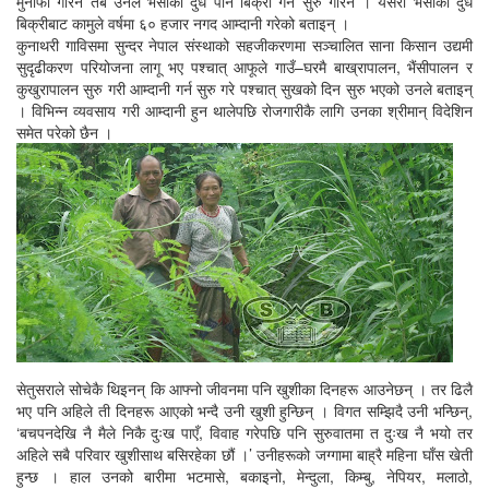
मुनाफा गरिन तब उनले भैंसीको दुध पनि बिक्री गर्न सुरु गरिन । यसरी भैंसीको दुध
बिक्रीबाट कामुले वर्षमा ६० हजार नगद आम्दानी गरेको बताइन् ।
कुनाथरी गाविसमा सुन्दर नेपाल संस्थाको सहजीकरणमा सञ्चालित साना किसान उद्यमी
सुदृढीकरण परियोजना लागू भए पश्चात् आफूले गाउँ–घरमै बाख्रापालन, भैंसीपालन र
कुखुरापालन सुरु गरी आम्दानी गर्न सुरु गरे पश्चात् सुखको दिन सुरु भएको उनले बताइन्
। विभिन्न व्यवसाय गरी आम्दानी हुन थालेपछि रोजगारीकै लागि उनका श्रीमान् विदेशिन
समेत परेको छैन ।
सेतुसराले सोचेकै थिइनन् कि आफ्नो जीवनमा पनि खुशीका दिनहरू आउनेछन् । तर ढिलै
भए पनि अहिले ती दिनहरू आएको भन्दै उनी खुशी हुन्छिन् । विगत सम्झिदै उनी भन्छिन्,
‘बचपनदेखि नै मैले निकै दुःख पाएँ, विवाह गरेपछि पनि सुरुवातमा त दुःख नै भयो तर
अहिले सबै परिवार खुशीसाथ बसिरहेका छौं ।’ उनीहरूको जग्गामा बाह्रै महिना घाँस खेती
हुन्छ । हाल उनको बारीमा भटमासे, बकाइनो, मेन्दुला, किम्बु, नेपियर, मलाठो,