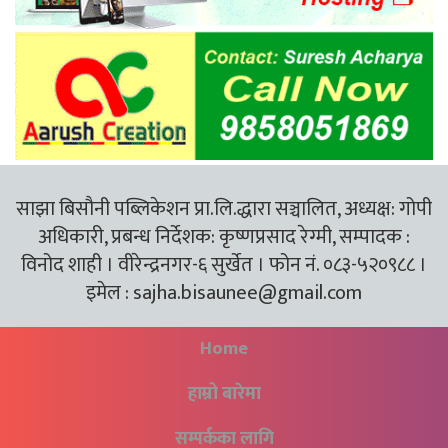
साझा बिसौनी पब्लिकेशन प्रा.लि.द्धारा सञ्चालित, अध्यक्ष: गोपी
अधिकारी, प्रबन्ध निर्देशक: कृष्णप्रसाद रेग्मी, सम्पादक :
विनोद शाही । वीरेन्द्रनगर-६ सुर्खेत । फोन नं. ०८३-५२०९८८ ।
इमेल :
sajha.bisaunee@gmail.com
Home
हाम्रो बारेमा
सम्पर्कका लागि