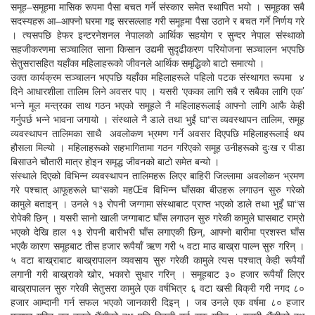
समूह–समूहमा मासिक रूपमा पैसा बचत गर्ने संस्कार समेत स्थापित भयो । समूहका सबै
सदस्यहरू आ–आफ्नो घरमा गइ सरसल्लाह गरी समूहमा पैसा उठाने र बचत गर्ने निर्णय गरे
। त्यसपछि हेफर इन्टरनेशनल नेपालको आर्थिक सहयोग र सुन्दर नेपाल संस्थाको
सहजीकरणमा सञ्चालित साना किसान उद्यमी सुदृढीकरण परियोजना सञ्चालन भएपछि
सेतुसरासहित यहाँका महिलाहरूको जीवनले आर्थिक समृद्धिको बाटो समात्यो ।
उक्त कार्यक्रम सञ्चालन भएपछि यहाँका महिलाहरूले पहिलो पटक संस्थागत रूपमा ४
दिने आधारशीला तालिम लिने अवसर पाए । यसरी ‘एकका लागि सबै र सबैका लागि एक’
भन्ने मूल मन्त्रका साथ गठन भएको समूहले नै महिलाहरूलाई आफ्नो लागि आफै केही
गर्नुपर्छ भन्ने भावना जगायो । संस्थाले नै डाले तथा भुईं घा“स व्यवस्थापन तालिम, समूह
व्यवस्थापन तालिमका साथै अवलोकण भ्रमण गर्ने अवसर दिएपछि महिलाहरूलाई थप
हौसला मिल्यो । महिलाहरूको सहभागितामा गठन गरिएको समूह उनीहरूको दुःख र पीडा
बिसाउने चौतारी मात्र होइन समृद्ध जीवनको बाटो समेत बन्यो ।
संस्थाले दिएको विभिन्न व्यवस्थापन तालिमहरू लिएर बाहिरी जिल्लामा अवलोकन भ्रमण
गरे पश्चात् आफूहरूले घा“सको महŒव विभिन्न घाँसका बीउहरू लगाउन सुरु गरेको
कामुले बताइन् । उनले १३ रोपनी जग्गामा संस्थाबाट प्राप्त भएको डाले तथा भुइँ घा“स
रोपेकी छिन् । यसरी सानो खाली जग्गाबाट घाँस लगाउन सुरु गरेकी कामुले घासबाट राम्रो
भएको देखि हाल १३ रोपनी बारीभरी घाँस लगाएकी छिन्, आफ्नो बारीमा प्रशस्त घाँस
भएकै कारण समूहबाट तीस हजार रूपैयाँ ऋण गरी ५ वटा माउ बाख्रा पाल्न सुरु गरिन् ।
५ वटा बाख्राबाट बाख्रापालन व्यवसाय सुरु गरेकी कामुले त्यस पश्चात् केही रूपैयाँ
लगानी गरी बाख्राको खोर, भकारो सुधार गरिन् । समूहबाट ३० हजार रूपैयाँ लिएर
बाख्रापालन सुरु गरेकी सेतुसरा कामुले एक वर्षभित्र ६ वटा खसी बिक्री गरी नगद ८०
हजार आम्दानी गर्न सफल भएको जानकारी दिइन् । जब उनले एक वर्षमा ८० हजार