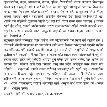
सुम्बासेटेरीया, बदामे, ल्यावल्याबे, दबदबे, इपिल, सित्तलचिनी जस्ता घा“सको बिरुवाहरू
रहेका छन् । आफूले आफ्नो बारीको डिल, काल्नामा थुप्रै पोषणयुक्त घा“सका बिरुवाहरू
लगाइ उक्त पोषणयुक्त घाँसहरू आफ्नो बाख्रा, भैंसी र गाईलाई खुवाउने गरेको हँुदा
आफ्नो बाख्रा, भैंसी र गाईहरूको शारीरिक विकासमा छिटो–छिटो शारीरिक वृद्धि भइ,
भैंसीले पनि पहिलेको तुलनामा अहिले दुध बढी दिने गरेको गरेको उनले जनाइन् । कामुले
खुशी हुँदै भनिन्, ‘आफ्नै बारीमा पर्याप्त घा“स भएकै कारणले अहिले आफ्नो समयको बचत
भएको छ र समय बचतकै कारण आफूलाई समूहको कामसहित सामूहिक काम गर्न पर्याप्त
समय मिलेको छ ।’
सेतुसराले गरेको घाँसखेती देखेर गाउँका अन्य महिलाहरूले पनि सिको गर्न थालेका छन् ।
घाँसखेती सँगसँगै पशुपालन गरे आम्दानीका लागि अन्य विकल्प खोज्नुनपर्ने भएपछि यहाँका
अरु महिलाहरू पनि यसतर्फ आकर्षित भएका हुन् । डाले घाँस र भुइँ घाँसले आफूहरूलाई
सुरक्षित पनि बनाएको उनी बताउँछिन् । ‘प्रायः घाँस काट्ने काम महिलाहरूले नै गर्नुपर्छ,
रुखमा चढ्दा लडेर मृत्यु हुनेदेखि अपाङ्ग हुने गरेका छन्’ उनले भनिन्, ‘तर अहिले त्यो
समस्या छैन, घाँसका लागि टढा जंगलमा जानु पनि पर्दैन, लडिएला भनेर चिन्ता पनि
गर्नुपर्दैन ।’ सेतुसराको कामले उनका श्रीमान् जयबहादुर पनि खुशी छन् । आम्दानीका
लागि अन्य विकल्प नहुँदा मुग्लान गएर परिश्रम गर्दै आएका उनी हिजोआज घरमा
श्रीमतीसँगै काममा व्यस्त हुन्छन् । ‘विदेश गएर कमाएको पैसाले पनि पुग्दैनथियो’ उनले
भने, ‘अहिले व्यवसायबाट यहीको आम्दानीले खर्च धान्नुका साथै बचत समेत गर्न थालेका
छौं ।’
(मिलन श्रेष्ठ)
प्रकाशित मितिः
४ माघ २०७२, सोमबार ११:२९