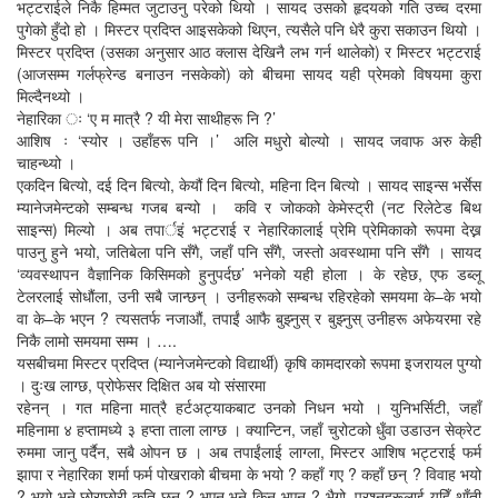
भट्टराईले निकै हिम्मत जुटाउनु परेको थियो । सायद उसको हृदयको गति उच्च दरमा
पुगेको हुँदो हो । मिस्टर प्रदिप्त आइसकेको थिएन, त्यसैले पनि धेरै कुरा सकाउन थियो ।
मिस्टर प्रदिप्त (उसका अनुसार आठ क्लास देखिनै लभ गर्न थालेको) र मिस्टर भट्टराई
(आजसम्म गर्लफ्रेन्ड बनाउन नसकेको) को बीचमा सायद यही प्रेमको विषयमा कुरा
मिल्दैनथ्यो ।
नेहारिका ः ‘ए म मात्रै ? यी मेरा साथीहरू नि ?’
आशिष ः ‘स्योर । उहाँहरू पनि ।’ अलि मधुरो बोल्यो । सायद जवाफ अरु केही
चाहन्थ्यो ।
एकदिन बित्यो, दई दिन बित्यो, केयौं दिन बित्यो, महिना दिन बित्यो । सायद साइन्स भर्सेस
म्यानेजमेन्टको सम्बन्ध गजब बन्यो । कवि र जोकको केमेस्ट्री (नट रिलेटेड बिथ
साइन्स) मिल्यो । अब तपार्इं भट्टराई र नेहारिकालाई प्रेमि प्रेमिकाको रूपमा देख्न
पाउनु हुने भयो, जतिबेला पनि सँगै, जहाँ पनि सँगै, जस्तो अवस्थामा पनि सँगै । सायद
‘व्यवस्थापन वैज्ञानिक किसिमको हुनुपर्दछ’ भनेको यही होला । के रहेछ, एफ डब्लू
टेलरलाई सोधौंला, उनी सबै जान्छन् । उनीहरूको सम्बन्ध रहिरहेको समयमा के–के भयो
वा के–के भएन ? त्यसतर्फ नजाऔं, तपाईं आफै बुझ्नुस् र बुझ्नुस् उनीहरू अफेयरमा रहे
निकै लामो समयमा सम्म । ….
यसबीचमा मिस्टर प्रदिप्त (म्यानेजमेन्टको विद्यार्थी) कृषि कामदारको रूपमा इजरायल पुग्यो
। दुःख लाग्छ, प्रोफेसर दिक्षित अब यो संसारमा
रहेनन् । गत महिना मात्रै हर्टअट्याकबाट उनको निधन भयो । युनिभर्सिटी, जहाँ
महिनामा ४ हप्तामध्ये ३ हप्ता ताला लाग्छ । क्यान्टिन, जहाँ चुरोटको धुँवा उडाउन सेक्रेट
रुममा जानु पर्दैन, सबै ओपन छ । अब तपाईंलाई लाग्ला, मिस्टर आशिष भट्टराई फर्म
झापा र नेहारिका शर्मा फर्म पोखराको बीचमा के भयो ? कहाँ गए ? कहाँ छन् ? विवाह भयो
? भयो भने छोराछोरी कति छन् ? भएन भने किन भएन ? भैगो, प्रश्नहरूलाई यहिँ थाँती