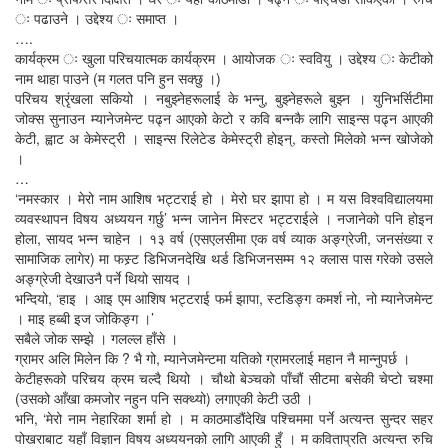
ः पढाउने । उद्देश्य ः समाप्त ।
….
कार्यक्रम ः खुला परिचयात्मक कार्यक्रम । आयोजक ः स्ववियु । उद्देश्य ः केटीको
नाम थाहा पाउने (म गलत पनि हुन सक्छु ।)
परिचय श्रृंखला सकियो । नबुझ्नेहरूलाई के भन्नु, बुझ्नेहरूले बुझ्न । युनिभर्सिटीमा
जोक्स सुनाउन म्यानेजमेन्ट पढ्न आएको केटो र कवि बन्नकै लागि साइन्स पढ्न आएकी
केटी, ह्वाट अ केमेस्ट्री । साइन्स रिलेटेड केमेस्ट्री होइन्, कस्तो मिलेको भन्न खोजेको
।
…
‘नमस्कार । मेरो नाम आशिष भट्टराई हो । मेरो घर झापा हो । म यस विश्वविद्यालयमा
व्यवस्थापन विषय अध्ययन गर्छु’ भन्न जानेन मिस्टर भट्टराईले । नजानेको पनि होइन
होला, सायद भन्न चाहेन । १३ वर्ष (एसएलसीमा एक वर्ष व्याक अङ्ग्रेजी, जनसंख्या र
सामाजिक लागेर) मा फस्र्ट डिभिजनदेखि थर्ड डिभिजनसम्म १२ क्लास पास गरेको उसले
अङ्ग्रेजी देखाउनै पर्ने थियो सायद ।
भन्दियो, ‘हाइ । आइ एम आशिष भट्टराई फर्म झापा, स्टडिङ्ग कमर्श नो, नो म्यानेजमेन्ट
। माइ हब्बी इज जोकिङ्ग ।’
सबैले जोक सम्झे । गलल्ल हाँसे ।
ग्रामर अलि मिलेन कि ? भै गो, म्यानेजमेन्टमा यतिको ग्रामरलाई महान नै मान्नुपर्छ ।
केटीहरूको परिचय क्रम चल्दै थियो । चौथो बेञ्चको पाँचौं सीटमा बसेकी चेप्टो चश्मा
(उसको आँखा कमजोर नहुन पनि सक्थ्यो) लगाएकी केटी उठी ।
भनि, ‘मेरो नाम नेहारिका शर्मा हो । म काठमाडौंदेखि पश्चिममा पर्ने अत्यन्त सुन्दर सहर
पोखराबाट यहाँ विज्ञान विषय अध्ययनको लागि आएकी हुँ । म कविताप्रति अत्यन्त रुचि