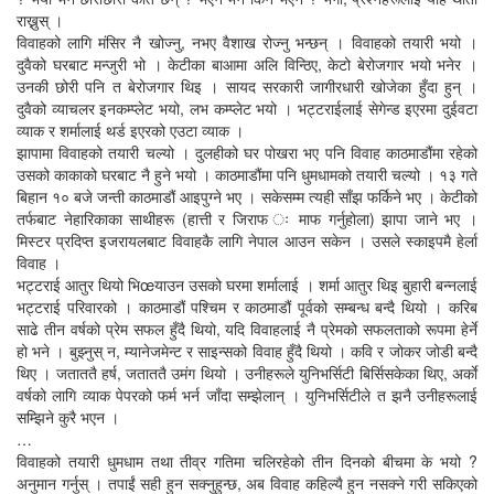
राख्नुस् ।
विवाहको लागि मंसिर नै खोज्नु, नभए वैशाख रोज्नु भन्छन् । विवाहको तयारी भयो ।
दुवैको घरबाट मन्जुरी भो । केटीका बाआमा अलि विन्ठिए, केटो बेरोजगार भयो भनेर ।
उनकी छोरी पनि त बेरोजगार थिइ । सायद सरकारी जागीरधारी खोजेका हुँदा हुन् ।
दुवैको व्याचलर इनकम्प्लेट भयो, लभ कम्प्लेट भयो । भट्टराईलाई सेगेन्ड इएरमा दुईवटा
व्याक र शर्मालाई थर्ड इएरको एउटा व्याक ।
झापामा विवाहको तयारी चल्यो । दुलहीको घर पोखरा भए पनि विवाह काठमाडौंमा रहेको
उसको काकाको घरबाट नै हुने भयो । काठमाडौंमा पनि धुमधामको तयारी चल्यो । १३ गते
बिहान १० बजे जन्ती काठमाडौं आइपुग्ने भए । सकेसम्म त्यही साँझ फर्किने भए । केटीको
तर्फबाट नेहारिकाका साथीहरू (हात्ती र जिराफ ः माफ गर्नुहोला) झापा जाने भए ।
मिस्टर प्रदिप्त इजरायलबाट विवाहकै लागि नेपाल आउन सकेन । उसले स्काइपमै हेर्ला
विवाह ।
भट्टराई आतुर थियो भिœयाउन उसको घरमा शर्मालाई । शर्मा आतुर थिइ बुहारी बन्नलाई
भट्टराई परिवारको । काठमाडौं पश्चिम र काठमाडौं पूर्वको सम्बन्ध बन्दै थियो । करिब
साढे तीन वर्षको प्रेम सफल हुँदै थियो, यदि विवाहलाई नै प्रेमको सफलताको रूपमा हेर्ने
हो भने । बुझ्नुस् न, म्यानेजमेन्ट र साइन्सको विवाह हुँदै थियो । कवि र जोकर जोडी बन्दै
थिए । जताततै हर्ष, जताततै उमंग थियो । उनीहरूले युनिभर्सिटी बिर्सिसकेका थिए, अर्काे
वर्षको लागि व्याक पेपरको फर्म भर्न जाँदा सम्झेलान् । युनिभर्सिटीले त झनै उनीहरूलाई
सम्झिने कुरै भएन ।
…
विवाहको तयारी धुमधाम तथा तीव्र गतिमा चलिरहेको तीन दिनको बीचमा के भयो ?
अनुमान गर्नुस् । तपाईं सही हुन सक्नुहुन्छ, अब विवाह कहिल्यै हुन नसक्ने गरी सकिएको