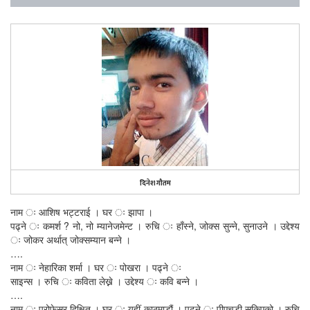
दिनेश गौतम
नाम ः आशिष भट्टराई । घर ः झापा ।
पढ्ने ः कमर्श ? नो, नो म्यानेजमेन्ट । रुचि ः हाँस्ने, जोक्स सुन्ने, सुनाउने । उद्देश्य
ः जोकर अर्थात् जोक्सम्यान बन्ने ।
….
नाम ः नेहारिका शर्मा । घर ः पोखरा । पढ्ने ः
साइन्स । रुचि ः कविता लेख्ने । उद्देश्य ः कवि बन्ने ।
….
नाम ः प्रोफेसर दिक्षित । घर ः यहीं काठमाडौं । पढ्ने ः पीएचडी सकिएको । रुचि