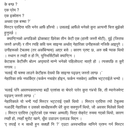
के बन्छ ?
एक प्रेम ?
एक इक्वेशन ?
अथवा एक बच्चा ?’
मिस्टर प्रदिप्त यति भनेर आफैं हाँस्यो । उसलाई आफैंले भनेको कुरा अत्यन्तै चित्त बुझेको
हुनुपर्छ ।
क्यान्टिनको अगाडिको ढोकाबाट छिरेका तीन केटी एक (हात्ती जस्तै मोटी), दुई (जिराफ
जस्तै अग्ली) र तीन त्यहि कवि फम साइन्स अर्थात् नेहारिका उनीहरूको नजिकै आइपुगे ।
उनीहरूको टेबलमा (तर अर्काेबेन्चमा) आएर बसे । कारण प्रष्ट छ, अरु सबै प्याक थियो
। स्थान त त्यही त हो नि, युनिभर्सिटीको क्यान्टिन ।
केटाहरू केटीसँग बोल्न अप्ठ्यारो मान्ने भनेको पहिलोपल्ट मात्रै हो । त्यसपछि त कुरै
नगरम ।
‘मलाई यी चश्मा लाउने केटीहरू देख्यो कि साइन्स पढ्छन् जस्तो लाग्छ ।’
नेहारिका तर्फ नफर्किएर (फर्कन नचाहेर होइन, फर्कन नसकेर) आशिष भट्टराईले भन्यो ।
‘मलाई पनि आवश्यकताभन्दा बढी प्रशंसा वा चेपारे पारेर कुरा ग¥यो कि, ती म्यानेजमेन्ट
पढ्छन् जस्तो लाग्छ ।’
नेहारिकाले यो भन्दै गर्दा मिस्टर भट्टराई एक्लै थियो । मिस्टर प्रदिप्त त्यो टेबुलमा
नआउँदै नेहारिका र उसको साथीहरूसँग धेरै कुरा सक्नुपर्ने थियो, जोे अवसर मिलेको थियो
। मिस्टर प्रदिप्त (चुरोटको एक नम्बर अम्मली) भित्र सेक्रेट रुममा गएको थियो, कारण
त्यही हो, त्यहाँ चुरोट खाने, धुँवा उडाउन एलाउड थिएन ।
‘ए तपाईं र म साथी हुन सक्छौं नि ?’ एउटा अस्वभाविक मानिने प्रश्न गर्न मिस्टर