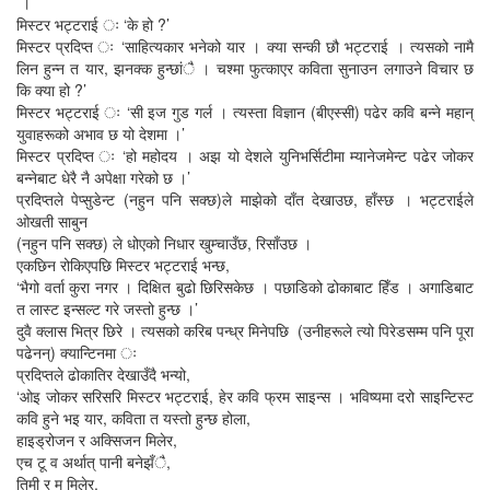
।
मिस्टर भट्टराई ः ‘के हो ?’
मिस्टर प्रदिप्त ः ‘साहित्यकार भनेको यार । क्या सन्की छौ भट्टराई । त्यसको नामै
लिन हुन्न त यार, झनक्क हुन्छांै । चश्मा फुत्काएर कविता सुनाउन लगाउने विचार छ
कि क्या हो ?’
मिस्टर भट्टराई ः ‘सी इज गुड गर्ल । त्यस्ता विज्ञान (बीएस्सी) पढेर कवि बन्ने महान्
युवाहरूको अभाव छ यो देशमा ।’
मिस्टर प्रदिप्त ः ‘हो महोदय । अझ यो देशले युनिभर्सिटीमा म्यानेजमेन्ट पढेर जोकर
बन्नेबाट धेरै नै अपेक्षा गरेको छ ।’
प्रदिप्तले पेप्सुडेन्ट (नहुन पनि सक्छ)ले माझेको दाँत देखाउछ, हाँस्छ । भट्टराईले
ओखती साबुन
(नहुन पनि सक्छ) ले धोएको निधार खुम्चाउँछ, रिसाँउछ ।
एकछिन रोकिएपछि मिस्टर भट्टराई भन्छ,
‘भैगो वर्ता कुरा नगर । दिक्षित बुढो छिरिसकेछ । पछाडिको ढोकाबाट हिँड । अगाडिबाट
त लास्ट इन्सल्ट गरे जस्तो हुन्छ ।’
दुवै क्लास भित्र छिरे । त्यसको करिब पन्ध्र मिनेपछि (उनीहरूले त्यो पिरेडसम्म पनि पूरा
पढेनन्) क्यान्टिनमा ः
प्रदिप्तले ढोकातिर देखाउँदै भन्यो,
‘ओइ जोकर सरिसरि मिस्टर भट्टराई, हेर कवि फ्रम साइन्स । भविष्यमा दरो साइन्टिस्ट
कवि हुने भइ यार, कविता त यस्तो हुन्छ होला,
हाइड्रोजन र अक्सिजन मिलेर,
एच टू व अर्थात् पानी बनेझँै,
तिमी र म मिलेर,