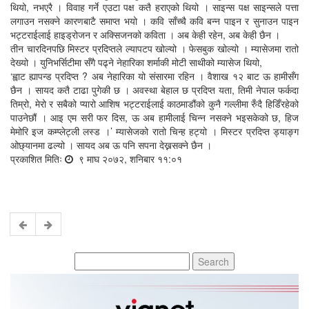
थियो, नभएरै । विवाह गर्ने एउटा पक्ष कतै हराएको थियो । साइन्स पक्ष साइन्सले पत्ता
लगाउन नसक्ने कारणबाटै समाप्त भयो । कवि साँच्चै कवि बन्न पाइन र सुनाउन पाइन
भट्टराईलाई हाइड्रोजन र अक्सिजनको कविता । अब केही रहेन, अब केही छैन ।
तीन चारदिनपछि मिस्टर प्रदिप्तले ल्यापटप खोल्यो । फेसबुक खोल्यो । म्यासेजमा रातो
देख्यो । युनिभर्सिटीमा सँगै पढ्ने नेहारिका शर्माकी मोटी साथीको म्यासेज थियो,
‘ह्वाट ह्यापन्ड प्रदिप्त ? अब नेहारिका यो संसारमा रहिन । वैशाख १२ बाट ऊ हामीसँग
छैन । सायद कतै टाढा पुगेकी छ । अवस्था बेहाल छ प्रदिप्त यता, तिमी नेपाल फर्कदा
तिम्रो, मेरो र सबैको प्यारो आशिष भट्टराईलाई काठमाडौंको कुनै गल्लीमा रुँदै हिडिँरहेको
पाउनेछौं । आइ एम सरी फर दिस, ऊ अब हामीलाई चिन्न नसक्ने भइसकेको छ, हिज
मेमोरि इज कम्प्लेट्ली लस्ड ।’ म्यासेजको रातो चिन्ह हट्यो । मिस्टर प्रदिप्त ड्याङ्ग
ओछ्यानमा ढल्यो । सायद अब ऊ पनि सपना देख्नसक्ने छैन ।
प्रकाशित मितिः
९ माघ २०७२, शनिबार ११:०१
Search
for: