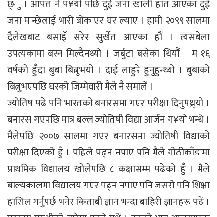
छ्ु । आपत्त नै प¥यो पछि दुई जना खाली हात आएका दुई
जना मान्छेलाई भारी बोकाएर घर ल्याए । हामी २०९९ सालमा
दैलेखबाट बसाइँ सरेर सुर्खेत आएका हौं । त्यसबेला
उपत्यकामा बस्न मिल्दैनथ्यो । जर्बुटा बसेका थियौं । म १६
वर्षको हुँदा बुबा बित्नुभयो । दाई लाहुरे हुनुहुन्थ्यो । बुबाको
बित्नुभएपछि घरको जिम्मेवारी मैले नै समालें ।
ज्योतिष पढे पनि भारतको बनारसमा गएर परीक्षा दिनुपथ्र्यो ।
बनारस गएपछि मात्र बल्ल ज्योतिषी विद्या आर्जन ग¥यो भन्थे ।
मैलेपछि २००७ सालमा गएर बनारसमा ज्योतिषी विद्याको
परीक्षा दिएको हुँ । पहिले पढ्न नपाए पनि मैले गोठीकाँडामा
प्राथमिक विद्यालय खोलेपछि ८ कक्षासम्म पढेको हुँ । मैले
बाल्यकालमा विद्यालय गएर पढ्न नपाए पनि जसरी पनि शिक्षा
हासिल गर्नुपर्छ भनेर किताबी ज्ञान भन्दा बाहिरी ज्ञानहरू पढें ।