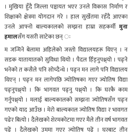
। मुखिया हुँदै जिल्ला पञ्चायत भएर उनले विकास निर्माण र
शिक्षाको क्षेत्रमा योगदान गरे । हाल सुर्खेतमा रहँदै आएका
उनले आफ्नो बाल्यकालको सम्झना हाम्रा सहकर्मी
मुना
हमाल
सँग यसरी साटेका छन् ः
म जन्मिने बेलामा अहिलेको जस्तो विद्यालयहरू थिएन् । न
सडक यातायातको सुविधा थियो । पैदल हिँड्नुपथ्र्यो । पढ्ने
भनेको त कसैले पनि सोच्दैन्थे । पढ्न मन लागे पनि विद्यालय
थिएन् । पढ्न मन लागेपछि ज्योतिषका गएर ज्योतिष विद्या
पढ्नुपथ्र्यो । कि भागवत पढ्नु पथ्र्योे । कि घरकै काम
गर्नुपथ्र्यो । मलाई बाल्यकालको सम्झना ज्योतिषसँग पढ्न
गएको याद आउँछ । मेरो बाल्यकाल ज्योतिष विद्या र भावगत
पढेर बित्यो । दैलेखको शेरमकोटमा गएर मैले तीन वर्ष भागवत
पढें । दैलेखको उममा गएर ज्योतिष पढें । घरबाट तीन