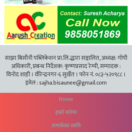
साझा बिसौनी पब्लिकेशन प्रा.लि.द्धारा सञ्चालित, अध्यक्ष: गोपी
अधिकारी, प्रबन्ध निर्देशक: कृष्णप्रसाद रेग्मी, सम्पादक :
विनोद शाही । वीरेन्द्रनगर-६ सुर्खेत । फोन नं. ०८३-५२०९८८ ।
इमेल :
sajha.bisaunee@gmail.com
Home
हाम्रो बारेमा
सम्पर्कका लागि