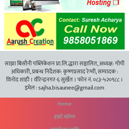
साझा बिसौनी पब्लिकेशन प्रा.लि.द्धारा सञ्चालित, अध्यक्ष: गोपी
अधिकारी, प्रबन्ध निर्देशक: कृष्णप्रसाद रेग्मी, सम्पादक :
विनोद शाही । वीरेन्द्रनगर-६ सुर्खेत । फोन नं. ०८३-५२०९८८ ।
इमेल :
sajha.bisaunee@gmail.com
Home
हाम्रो बारेमा