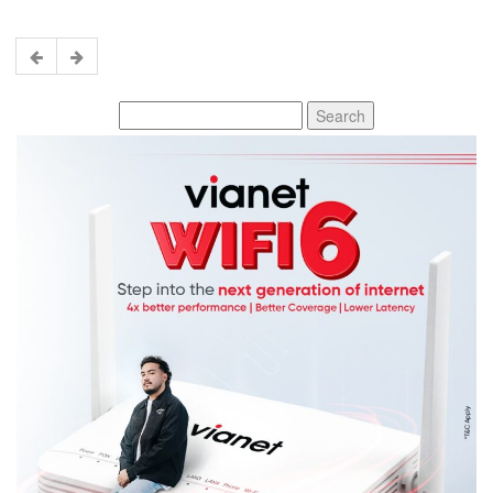
Search
for: