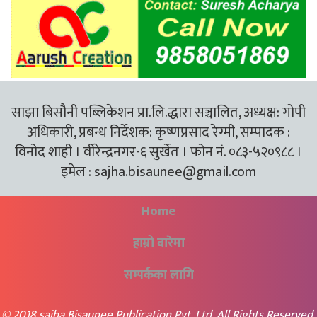
साझा बिसौनी पब्लिकेशन प्रा.लि.द्धारा सञ्चालित, अध्यक्ष: गोपी
अधिकारी, प्रबन्ध निर्देशक: कृष्णप्रसाद रेग्मी, सम्पादक :
विनोद शाही । वीरेन्द्रनगर-६ सुर्खेत । फोन नं. ०८३-५२०९८८ ।
इमेल :
sajha.bisaunee@gmail.com
Home
हाम्रो बारेमा
सम्पर्कका लागि
© 2018 sajha Bisaunee Publication Pvt. Ltd. All Rights Reserved.