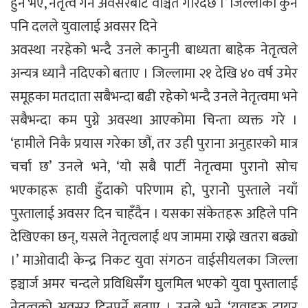
हुने भए, नेतृत्व गर्ने अवसरबाट वञ्चित गरिदैंछ ।’ जिल्लाका कुनै
पनि दलले युवालाई अवसर दिने
अवस्था नरहेको भन्दै उनले कानुनी बाध्यता बाहेक नेतृत्वले
अन्यत्र ध्यानै नदिएको बताए । जिल्लामा २१ देखि ४० वर्ष उमेर
समूहका मतदाता सबैभन्दा बढी रहेको भन्दै उनले नेतृत्वमा भने
सबैभन्दा कम पुग्ने अवस्था आएकोमा चिन्ता व्यक्त गरे ।
‘हामीले निकै प्रयास गरेका छौं, तर उही पुराना अनुहारको मात्र
चर्चा छ’ उनले भने, ‘यो सबै पार्टी नेतृत्वमा पुरानो सोच
भएकाहरू हावी हुँदाको परिणाम हो, पुरानोे पुस्ताले नयाँ
पुस्तालाई अवसर दिन चाहँदैन । यसका संकेतहरू अहिले पनि
देखिएका छन्, यसले नेतृत्वलाई थप जाममा राख्ने खतरा बढ्यो
।’ माओवादी केन्द्र निकट युवा संगठन वाईसीयलका जिल्ला
इञ्चार्ज अमर चन्दले प्रविधिसँग घुलमिल भएको युवा पुस्तालाई
नेतृत्वको अवसर दिनुपर्ने बताए । उनले भने, ‘युवाहरू टायर