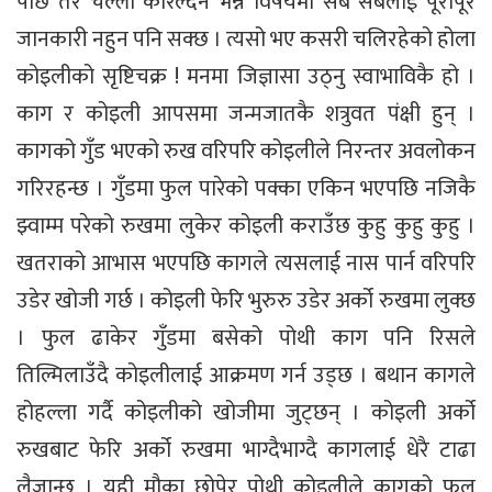
पार्छ तर चल्ला कोरल्दैन भन्ने विषयमा सबै सबैलाई पूरापूर
जानकारी नहुन पनि सक्छ । त्यसो भए कसरी चलिरहेको होला
कोइलीको सृष्टिचक्र ! मनमा जिज्ञासा उठ्नु स्वाभाविकै हो ।
काग र कोइली आपसमा जन्मजातकै शत्रुवत पंक्षी हुन् ।
कागको गुँड भएको रुख वरिपरि कोइलीले निरन्तर अवलोकन
गरिरहन्छ । गुँडमा फुल पारेको पक्का एकिन भएपछि नजिकै
झ्वाम्म परेको रुखमा लुकेर कोइली कराउँछ कुहु कुहु कुहु ।
खतराको आभास भएपछि कागले त्यसलाई नास पार्न वरिपरि
उडेर खोजी गर्छ । कोइली फेरि भुरुरु उडेर अर्को रुखमा लुक्छ
। फुल ढाकेर गुँडमा बसेको पोथी काग पनि रिसले
तिल्मिलाउँदै कोइलीलाई आक्रमण गर्न उड्छ । बथान कागले
होहल्ला गर्दै कोइलीको खोजीमा जुट्छन् । कोइली अर्को
रुखबाट फेरि अर्को रुखमा भाग्दैभाग्दै कागलाई धेरै टाढा
लैजान्छ । यही मौका छोपेर पोथी कोइलीले कागको फुल