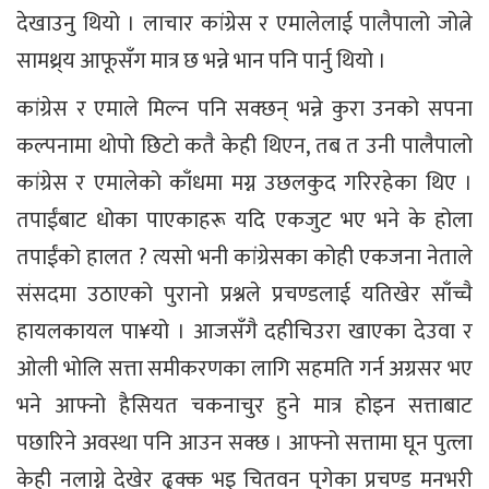
देखाउनु थियो । लाचार कांग्रेस र एमालेलाई पालैपालो जोत्ने
सामथ्र्य आफूसँग मात्र छ भन्ने भान पनि पार्नु थियो ।
कांग्रेस र एमाले मिल्न पनि सक्छन् भन्ने कुरा उनको सपना
कल्पनामा थोपो छिटो कतै केही थिएन, तब त उनी पालैपालो
कांग्रेस र एमालेको काँधमा मग्न उछलकुद गरिरहेका थिए ।
तपाईंबाट धोका पाएकाहरू यदि एकजुट भए भने के होला
तपाईंको हालत ? त्यसो भनी कांग्रेसका कोही एकजना नेताले
संसदमा उठाएको पुरानो प्रश्नले प्रचण्डलाई यतिखेर साँच्चै
हायलकायल पा¥यो । आजसँगै दहीचिउरा खाएका देउवा र
ओली भोलि सत्ता समीकरणका लागि सहमति गर्न अग्रसर भए
भने आफ्नो हैसियत चकनाचुर हुने मात्र होइन सत्ताबाट
पछारिने अवस्था पनि आउन सक्छ । आफ्नो सत्तामा घून पुत्ला
केही नलाग्ने देखेर ढुक्क भइ चितवन पुगेका प्रचण्ड मनभरी