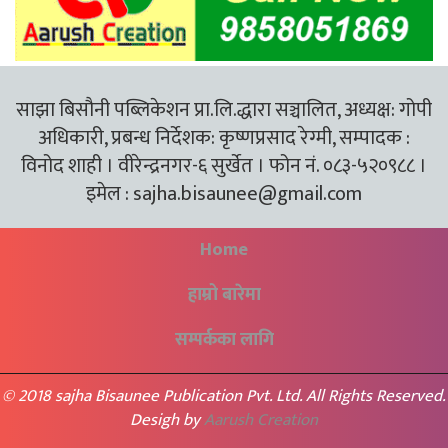
साझा बिसौनी पब्लिकेशन प्रा.लि.द्धारा सञ्चालित, अध्यक्ष: गोपी
अधिकारी, प्रबन्ध निर्देशक: कृष्णप्रसाद रेग्मी, सम्पादक :
विनोद शाही । वीरेन्द्रनगर-६ सुर्खेत । फोन नं. ०८३-५२०९८८ ।
इमेल :
sajha.bisaunee@gmail.com
Home
हाम्रो बारेमा
सम्पर्कका लागि
© 2018 sajha Bisaunee Publication Pvt. Ltd. All Rights Reserved.
Desigh by
Aarush Creation