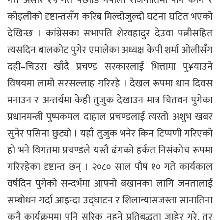
कोइलीको दृष्टान्तसँग करिब मिल्दोजुल्दो घटना घटित भएको
देखिन्छ । कांग्रेसका सभापति शेरवहादुर देउवा पत्नीसहित
त्यसदिन बालकोट पुगेर एमालेका अध्यक्ष केपी शर्मा ओलीसँग
दही–चिउरा खाँदै प्रचण्ड सरकारलाई भित्तामा पु¥याउने
विषयमा लामो सरसल्लाह गरिरहे । देखल रूपमा धान दिवस
मनाउन र अन्तर्यमा केही तुजुक देखाउन मात्र चितवन पुगेका
प्रधानमन्त्री पुष्पकमल दाहाल प्रचण्डलाई त्यस्तो अशुभ खबर
सुनेर पसिना छुट्यो । यहाँ तुजुक भनेर किन टिप्पणी गरिएको
हो भने विगतमा प्रचण्डले यस्तै ढंगको हर्कत निसंकोच रूपमा
गरिरहेका दृष्टान्त छन् । २०८० साल पौष १० गते कार्यकाल
वर्षदिन पुगेको सन्दर्भमा आफ्नो बखानका लागि जनतालाई
सम्बोधन गर्दा आइन्दा उद्घाटन र शिलान्यासजस्ता सानातिना
कुनै कार्यक्रममा पनि सरिक नहुने प्रतिबद्धता जाहेर गरे, तर