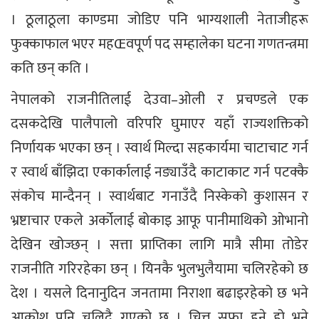
। ठूलाठूला काण्डमा जोडिए पनि भाग्यशाली नेताजीहरू
फुक्काफाल भएर महŒवपूर्ण पद सम्हालेका घटना गणतन्त्रमा
कति छन् कति ।
नेपालको राजनीतिलाई देउवा–ओली र प्रचण्डले एक
दसकदेखि पालैपालो वरिपरि घुमाएर यहाँ राज्यशक्तिको
निर्णायक भएका छन् । स्वार्थ मिल्दा सहकार्यमा चाटाचाट गर्न
र स्वार्थ बाँझिदा एकार्कालाई नङ्याउँदै काटाकाट गर्न पटक्कै
संकोच मान्दैनन् । स्वार्थबाट गनाउँदै निस्केको कुशासन र
भ्रष्टाचार एकले अर्कोलाई बोकाइ आफू पानीमाथिको ओभानो
देखिन खोज्छन् । सत्ता प्राप्तिका लागि मात्रै सीमा तोडेर
राजनीति गरिरहेका छन् । यिनकै भुलभुलैयामा चलिरहेको छ
देश । यसले दिनानुदिन जनतामा निराशा बढाइरहेको छ भने
आक्रोश पनि चुलिदै गएको छ । चित्त सफा हुने हो भने