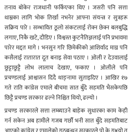
तनाव बोकेर राजधानी फर्किएका थिए । जसरी पनि सत्ता
थाम्नका लागि भोक तिर्खा नभनेर आफ्ना संयन्त्र र सुत्रहरू
सक्रिय पारे । सम्भावित ठूलो संकटलाई रोक्न छेक्न बलबुद्धि
लगाए, निकै खटे, दौडिए । विश्वस्त कुटनैतिज्ञलाई पनि प्रभावमा
पारेर मद्दत मागे । भनसुन गरि छिमेकीको आशिर्वाद माग्न पनि
कसैलाई रातारात दूत बनाइ सेवा पठाए । ओली र देउवालाई
छुट्टाछुट्टै लोभ लालाच देखाए, फकाए । ओलीले पनि
प्रचण्डलाई आश्वासन दिंदै थाङ्नामा सुताइदिए । आखिर १७
गते राति कांग्रेस एमाले बीचमा सात बुँदे सहमति भैसकेपछि
छिट्टै प्रचण्ड सरकार ढल्ने निश्चित थियो, ढल्यो ।
प्रचण्ड सरकारले सत्ता लम्ब्याउने बाहेक सुधारका काम केही
गर्न सकेन अब हामीले गजब गर्छौं भनी सात बुँदे सहमतिबाट
आएको कांग्रेस र एमालेको गठबन्धन सरकारले पो के ग¥यो त