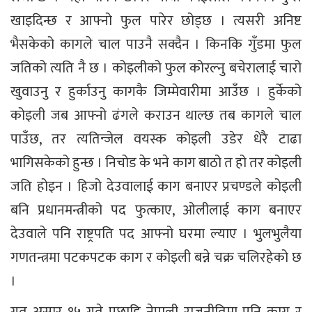
खाइदिन्छ र आफ्नो फुल पारेर छोड्छ । त्यसरी अनिष्ट
भैसकेको कागले चाल पाउनै सक्दैन । किनकि गुँडमा फुल
जतिको त्यति नै छ । कोइलीको फुल कोरल्नु बचेरालाई चारो
खुवाउनु र हुर्काउनु कागकै जिम्मेवारीमा आउँछ । हुर्केको
कोइली जब आफ्नो ढंगले कराउन थाल्छ तब कागले चाल
पाउँछ, तर त्यतिन्जेल वयस्क कोइली उडेर धेरै टाढा
भागिसकेको हुन्छ । निचोड के भने काग बाठो त हो तर कोइली
जति होइन । हिजो देउवालाई काग बनाएर प्रचण्डले कोइली
बनि प्रधानमन्त्रीको पद फुत्काए, ओलीलाई काग बनाएर
देउवाले पनि राष्ट्रपति पद आफ्नो घरमा ल्याए । भुलभुलैया
गणतन्त्रमा पटकपटक काग र कोइली बन्ने चक्र चलिरहेको छ
।
गत असार १५ गते पछाडि नेपाली राजनीतिमा पनि काग र