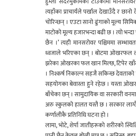
हुम्ला सदरमुकामको टाउकोमा मानसरोवर उच
त्यहाँका प्राचार्यले पर्खाल देखाउँदै र छान
चोरिन्छन् । एउटा सानो ढुंगाको मूल्य सि
माटोको मूल्य हजारभन्दा बढी छ । त्यो भन्
छैन ।’ त्यही मानसरोवर पश्चिममा सम्
ध्वजाले भरिएका छन् । बोटमा ओखरफल लटरम्
झरेका ओखरका फल खान मिल्छ, टिपेर खाँदा द
। निश्कर्ष निकाल्न सहजै सकिन्छ देवताको 
सहयोगका बेवास्ता हुने रहेछ । यस्ता ओखरक
बाँचेका छन् । सामुदायिक वा सरकारी वनमा 
अरु स्कुलको हालत यस्तै छ । सरकार लाग्
कर्णालीकै प्रतिनिधि घटना हो ।
लामा, भोटे, शेर्पा जातीहरूको शरीरको स्थि
पानी छैन केवल बोली मात्र छ । सुनिन्छ, बहुप्