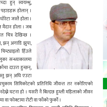
दा हुन् स्वयम्भु,
का पहाडहरू होलान् ।
घोरेटा जस्तै होला ।
थल मैदान होला । जब
त चित्र देखिन्छ ।
ो, झन् अगाडि झुपा,
िम्ट्याइलो हिँउले
ुका सन्ध्याकालमा
ाँचा दाउरा हुन्छन्,
स्तु झन् अघि एउटा
रमुकाम सिमिकोटको प्रतिनिधि जीवन्त तर नकोरिएको
 नदेख्ने घटना हो । यसरी नै बित्दछ हुम्ली महिलाको जीवन
ा वा फोक्टामा रोटी वा फाँको फुर्को ।