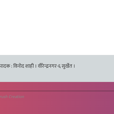
्पादक : विनोद शाही । वीरेन्द्रनगर-६ सुर्खेत ।
rush Creation