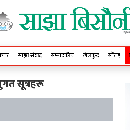
Sajha Bisaunee
e News Portal
िचार
साझा संवाद
सम्पादकीय
खेलकुद
सौंराइ
ुगत सूत्रहरू