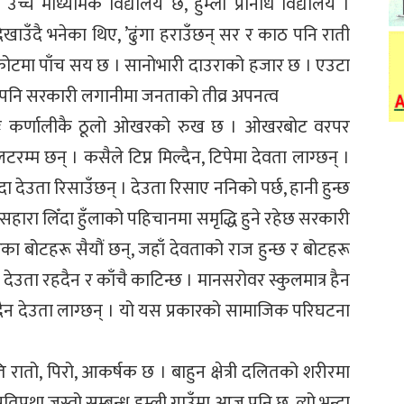
्च माध्यमिक विद्यालय छ, हुम्ली प्रनिधि विद्यालय ।
ो देखाउँदै भनेका थिए, ’ढुंगा हराउँछन् सर र काठ पनि राती
मिकोटमा पाँच सय छ । सानोभारी दाउराको हजार छ । एउटा
दा पनि सरकारी लगानीमा जनताको तीव्र अपनत्व
भावतः कर्णालीकै ठूलो ओखरको रुख छ । ओखरबोट वरपर
म छन् । कसैले टिप्न मिल्दैन, टिपेमा देवता लाग्छन् ।
ेउता रिसाउँछन् । देउता रिसाए ननिको पर्छ, हानी हुन्छ
सहारा लिँदा हुँलाको पहिचानमा समृद्धि हुने रहेछ सरकारी
ा बोटहरू सैयौं छन्, जहाँ देवताको राज हुन्छ र बोटहरू
देउता रहदैन र काँचै काटिन्छ । मानसरोवर स्कुलमात्र हैन
दैन देउता लाग्छन् । यो यस प्रकारको सामाजिक परिघटना
ति रातो, पिरो, आकर्षक छ । बाहुन क्षेत्री दलितको शरीरमा
रतिप्रथा जस्तो सम्बन्ध हुम्ली गाउँमा आज पनि छ, त्यो भन्दा