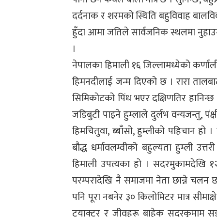
दर्दनाक र शरमको स्थिति बहुविवाह बालविवा
हुँदा आमा जतिले सार्वजनिक स्थलमा नुहाउन म
।
नेपालका हिमाली १६ जिल्लामध्येको कर्णाली
हिमनदीलाई जन्म दिएको छ । रारा तालबाट
सिमिकोटको पिंध भएर दक्षिणतिर हानिन्छ । 
जडिबुटी पाइने हुम्लाले दुर्लभ वन्यजन्तु, प
हिमचितुवा, ब्बाँसो, हुम्लीको पहिचान हो ।
बौद्ध धर्मावलम्वीको बहुल्यता हुम्ली उत्तर
हिमाली उपत्यका हो । सदरमुकामदेखि १२
परम्परादेखि नै समाजमा नेता छान्ने चल
पनि पूरा नबनेर ३० किलोमिटर मात्र सीमाक
ट्रयाक्टर र जीवहरू बाहेक सदरकुमाम सडक 