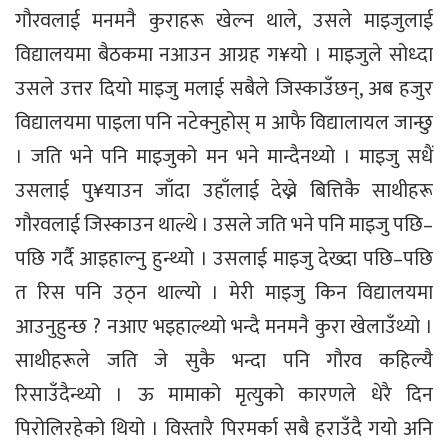
गौरवलाई मनमनै कुराहरू खेल्न थाले, उसले माइजुलाई
विद्यालयमा बैठकमा नआउन आग्रह ग¥यो । माइजुले सोध्दा
उसले उत्तर दियो माइजु मलाई सबैले जिस्काउँछन्, अब हजुर
विद्यालयमा पाइला पनि नटेक्नुहोस् म आफै विद्यालायल जान्छु
। जति भने पनि माइजुको मन भने मान्दैनथ्यो । माइजु सधैं
उसलाई पु¥याउन जाँदा उहाँलाई देख्ने बित्तिकै साथीहरू
गौरवलाई जिस्काउन थाल्थे । उसले जति भने पनि माइजु पछि–
पछि गर्दै आइहाल्नु हुन्थ्यो । उसलाई माइजु देख्दा पछि–पछि
त रिस पनि उठ्न थाल्यो । मेरी माइजु किन विद्यालयमा
आउनुहुन्छ ? नआए भइहाल्थ्यो भन्दै मनमनै कुरा खेलाउँथ्यो ।
साथीहरूले जति जे सुकै भन्दा पनि गौरव कहिल्यै
रिसाउँदैन्थ्यो । ऊ मामाको मृत्युको कारणले धेरै दिन
पिरोलिरहेको थियो । विस्तारै पिरमर्का सबै हराउँदै गयो अनि