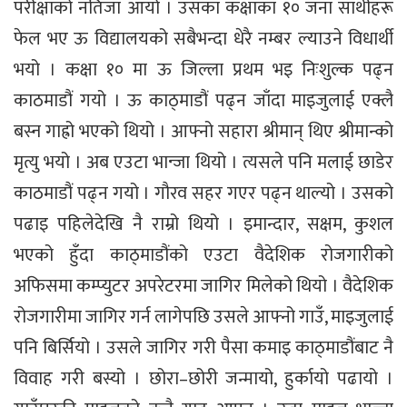
परीक्षाको नतिजा आयो । उसका कक्षाका १० जना साथीहरू
फेल भए ऊ विद्यालयको सबैभन्दा धेरै नम्बर ल्याउने विधार्थी
भयो । कक्षा १० मा ऊ जिल्ला प्रथम भइ निःशुल्क पढ्न
काठमाडौं गयो । ऊ काठ्माडौं पढ्न जाँदा माइजुलाई एक्लै
बस्न गाह्रो भएको थियो । आफ्नो सहारा श्रीमान् थिए श्रीमान्को
मृत्यु भयो । अब एउटा भान्जा थियो । त्यसले पनि मलाई छाडेर
काठमाडौं पढ्न गयो । गौरव सहर गएर पढ्न थाल्यो । उसको
पढाइ पहिलेदेखि नै राम्रो थियो । इमान्दार, सक्षम, कुशल
भएको हुँदा काठ्माडौंको एउटा वैदेशिक रोजगारीको
अफिसमा कम्प्युटर अपरेटरमा जागिर मिलेको थियो । वैदेशिक
रोजगारीमा जागिर गर्न लागेपछि उसले आफ्नो गाउँ, माइजुलाई
पनि बिर्सियो । उसले जागिर गरी पैसा कमाइ काठ्माडौंबाट नै
विवाह गरी बस्यो । छोरा–छोरी जन्मायो, हुर्कायो पढायो ।