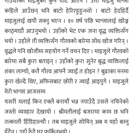
गाउँघरकी माइजुको कुनै याद आएन । उता माइजु भान्जा
कहिले आउँछन् भनि बाटो हेरिरहुहुन्थ्यो । बाटो हेर्दाहेर्दै
माइजुलाई खपी सक्नु भएन । १० वर्ष पछि भान्जालाई खोज्न
काठ्माडौं आउनुभयो । उहाँको भेट एक जना वृद्ध व्यक्तिसँग
भयो । उहाँले ती व्यक्तिसँग गौरवको बारेमा सोध खोज गरिन् ।
वृद्धले पनि खोजीमा सहयोग गर्ने वचन दिए । माइजुले गौरवको
बारेमा सबै कुरा बताइन् । उहाँको कुरा सुनेर बृद्ध व्यक्तिलाई
शंका लाग्यो, कतै गौरव आफ्नै ज्वाईं त होइन ? बुढाका मनमा
कुरा खेल्दै थिए, अफिसबाट छोरी र ज्वाईं आइपुगे । माइजुले
मेरो भान्जा आजसम्म
यसरी मलाई किन एक्लै बनायौं भन्न नपाउँदै उसले नचिनेको
जस्तो व्यवहार देखायो । श्रीमतीलाई बजारमा काम छ भनि
तत्काली हिँडिहाल्यौ । तब माइजुले सोचिन् अब म यहाँ बस्नु
हुँदैन । उहाँ रुँदै घर फर्किनुभयो ।