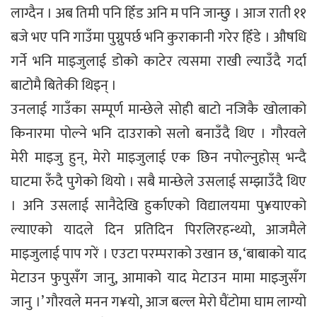
लाग्दैन । अब तिमी पनि हिँड अनि म पनि जान्छु । आज राती ११
बजे भए पनि गाउँमा पुग्नुपर्छ भनि कुराकानी गरेर हिँडे । औषधि
गर्ने भनि माइजुलाई डोको काटेर त्यसमा राखी ल्याउँदै गर्दा
बाटोमै बितेकी थिइन् ।
उनलाई गाउँका सम्पूर्ण मान्छेले सोही बाटो नजिकै खोलाको
किनारमा पोल्ने भनि दाउराको सलो बनाउँदै थिए । गौरवले
मेरी माइजु हुन्, मेरो माइजुलाई एक छिन नपोल्नुहोस् भन्दै
घाटमा रुँदै पुगेको थियो । सबै मान्छेले उसलाई सम्झाउँदै थिए
। अनि उसलाई सानैदेखि हुर्काएको विद्यालयमा पु¥याएको
ल्याएको यादले दिन प्रतिदिन पिरलिरहन्थ्यो, आजमैले
माइजुलाई पाप गरें । एउटा परम्पराको उखान छ, ‘बाबाको याद
मेटाउन फुपुसँग जानु, आमाको याद मेटाउन मामा माइजुसँग
जानु ।’ गौरवले मनन ग¥यो, आज बल्ल मेरो घैंटोमा घाम लाग्यो