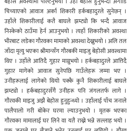
बेहोस अवस्थामा पल्टिनुभयो । उहाँ बेहोस हुनुभन्दा अगाडि
चिच्याएको आवाज अर्का शिकारी हर्कबहादुरले सुनेछन् ।
उहाँले शिकारीलाई कतै बाघले झम्ट्यो कि भन्दै आवाज
निस्केको ठाउँमा हेर्न आउनुभयो । त्यहाँ शिकारीको अवस्था
भीरबाट लडेका गौरवका मामाको अवस्था देख्नुभयो । अलि तल
जाँदा मृत्यु भएका श्रीमान्सँग गौरबकी माइजु बेहोसी अवस्थामा
थिए । उहाँले आतिदै गुहार माग्नुभयो । हर्कबहादुरले आत्तिदै
गुहार मागेको आवाज सुनेपछि गाउँलेहरू जम्मा भए ।
उनीहरूलाई लागेको थियो पक्कै कुनै शिकारीलाई बाघले
झम्ट्यो । हर्कबहादुरसँगै उनीहरू पनि जंगलतर्फ लागे ।
गौरवकी माइजु अझै बेहोस हुनुहुन्थ्यो । उहाँलाई पाँच जनाले
पालैपालो गरी बोकेर घरमा ल्याउनुभयो । मृतक भएका
गौरवका मामालाई घर लिने वा यतै राख्ने भन्ने सल्लाह भयो ।
एक जनाले घर लैजाने भनेर उनलाई घर लगियो । गौरव