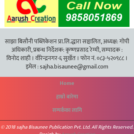
साझा बिसौनी पब्लिकेशन प्रा.लि.द्धारा सञ्चालित, अध्यक्ष: गोपी
अधिकारी, प्रबन्ध निर्देशक: कृष्णप्रसाद रेग्मी, सम्पादक :
विनोद शाही । वीरेन्द्रनगर-६ सुर्खेत । फोन नं. ०८३-५२०९८८ ।
इमेल :
sajha.bisaunee@gmail.com
Home
हाम्रो बारेमा
सम्पर्कका लागि
© 2018 sajha Bisaunee Publication Pvt. Ltd. All Rights Reserved.