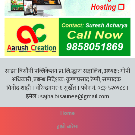
साझा बिसौनी पब्लिकेशन प्रा.लि.द्धारा सञ्चालित, अध्यक्ष: गोपी
अधिकारी, प्रबन्ध निर्देशक: कृष्णप्रसाद रेग्मी, सम्पादक :
विनोद शाही । वीरेन्द्रनगर-६ सुर्खेत । फोन नं. ०८३-५२०९८८ ।
इमेल :
sajha.bisaunee@gmail.com
Home
हाम्रो बारेमा