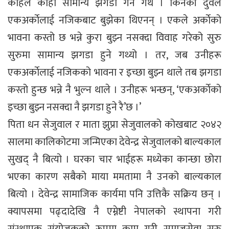
कहिले काहीं सामान्य झगडा गर्ने गर्थे । किनकी दुवैले
एकअर्काेलाई नजिकबाट बुझेका थिएनन् । एकले अर्काेको
भावना कस्तो छ भन्ने कुरा बुझ्न नसक्दा विवाह गरेको सुरु
सुरुमा सामान्य झगडा हुने गथ्यो । तर, जब उनीहरू
एकअर्काेलाई नजिकको भावना र इच्छा बुझ्न थाले तब झगडा
कस्तो हुन्छ भन्ने नै भुल्न थाले । उनीहरू भन्छन्, ‘एकअर्काेको
इच्छा बुझ्न नसक्दा नै झगडा हुने रै’छ ।’
पिता धन सेजुवाल र माता झुप्रा सेजुवालको कोखबाट २०४२
सालमा कालिकोटमा जन्मिएका देवेन्द्र सेजुवालको बाल्यकाल
सुखद् नै बित्यो । घरका चार भाईहरू मध्येका कान्छा छोरा
भएका कारण सबैको माया ममतामा नै उनको बाल्यकाल
बित्यो । देवेन्द्र सामाजिक कार्यमा पनि उत्तिकै सक्रिय छन् ।
क्यापसमा पढ्दादेखि नै एम्नेष्टी नेपालको स्थापना गरी