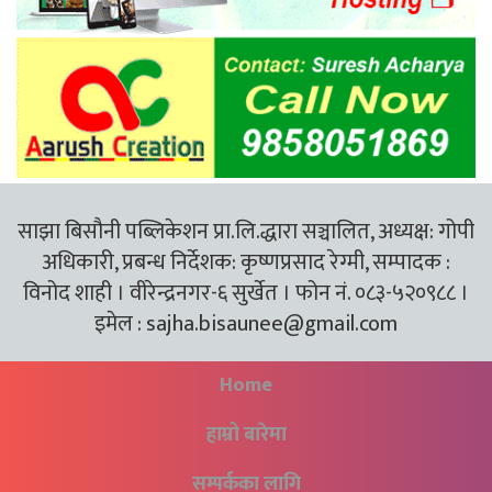
साझा बिसौनी पब्लिकेशन प्रा.लि.द्धारा सञ्चालित, अध्यक्ष: गोपी
अधिकारी, प्रबन्ध निर्देशक: कृष्णप्रसाद रेग्मी, सम्पादक :
विनोद शाही । वीरेन्द्रनगर-६ सुर्खेत । फोन नं. ०८३-५२०९८८ ।
इमेल :
sajha.bisaunee@gmail.com
Home
हाम्रो बारेमा
सम्पर्कका लागि