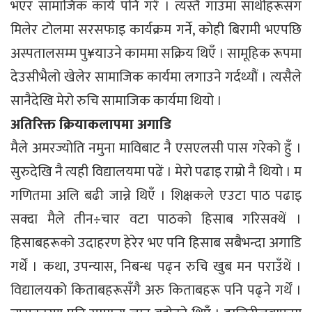
भएर सामाजिक कार्य पनि गरें । त्यस्तै गाउँमा साथीहरूसँग
मिलेर टोलमा सरसफाइ कार्यक्रम गर्ने, कोही बिरामी भएपछि
अस्पतालसम्म पु¥याउने काममा सक्रिय थिएँ । सामूहिक रूपमा
देउसीभैलो खेलेर सामाजिक कार्यमा लगाउने गर्दथ्यौं । त्यसैले
सानैदेखि मेरो रुचि सामाजिक कार्यमा थियो ।
अतिरिक्त क्रियाकलापमा अगाडि
मैले अमरज्योति नमुना माविबाट नै एसएलसी पास गरेको हुँ ।
सुरुदेखि नै त्यही विद्यालयमा पढें । मेरो पढाइ राम्रो नै थियो । म
गणितमा अलि बढी जान्ने थिएँ । शिक्षकले एउटा पाठ पढाइ
सक्दा मैले तीन÷चार वटा पाठको हिसाब गरिसक्थें ।
हिसाबहरूको उदाहरण हेरेर भए पनि हिसाब सबैभन्दा अगाडि
गर्थें । कथा, उपन्यास, निबन्ध पढ्न रुचि खुब मन पराउँथें ।
विद्यालयको किताबहरूसँगै अरु किताबहरू पनि पढ्ने गर्थें ।