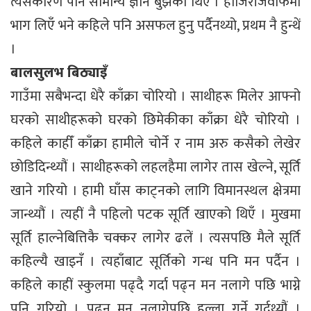
त्यसकारण पनि सामान्य ज्ञान बुझेको थिएँ । हाजिरीजवाफमा
भाग लिएँ भने कहिले पनि असफल हुनु पर्दैनथ्यो, प्रथम नै हुन्थें
।
बालसुलभ बिठ्याइँ
गाउँमा सबैभन्दा धेरै काँक्रा चोरियो । साथीहरू मिलेर आफ्नो
घरको साथीहरूको घरको छिमेकीका काँक्रा धेरै चोरियो ।
कहिले काहीँ काँक्रा हामीले चोर्ने र नाम अरु कसैको लेखेर
छोडिदिन्थ्यौं । साथीहरूको लहलहैमा लागेर तास खेल्ने, सूर्ति
खाने गरियो । हामी घाँस काट्नको लागि विमानस्थल क्षेत्रमा
जान्थ्यौं । त्यहीं नै पहिलो पटक सूर्ति खाएको थिएँ । मुखमा
सूर्ति हाल्नेबित्तिकै चक्कर लागेर ढलें । त्यसपछि मैले सूर्ति
कहिल्यै खाइनँ । त्यहाँबाट सूर्तिको गन्ध पनि मन पर्दैन ।
कहिले काहीं स्कुलमा पढ्दै गर्दा पढ्न मन नलागे पछि भाग्ने
पनि गरियो । पढ्न मन नलागेपछि हल्ला गर्ने गर्दथ्यौं ।