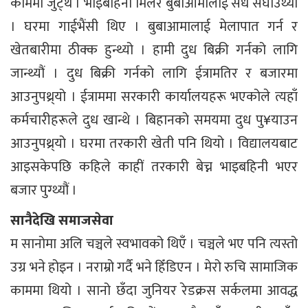
काममा जुट्थें । भाइबहिनी मिलेर बुबाआमालाई सधैं सघाउँथ्यौं
। घरमा गाईभैंसी थिए । बुबाआमालाई मेलापात गर्न र
खेतबारीमा ठीक्क हुन्थ्यो । हामी दुध बिक्री गर्नको लागि
जान्थ्यौं । दुध बिक्री गर्नको लागि ईत्रामतिर र बजारमा
आउनुपथ्र्यो । ईत्राममा सरकारी कार्यालयहरू भएकोले त्यहाँ
कर्मचारीहरूले दुध खान्थे । बिहानको समयमा दुध पु¥याउन
आउनुपथ्र्यो । घरमा तरकारी खेती पनि थियो । विद्यालयबाट
आइसकेपछि कहिले काहीं तरकारी बेच्न भाइबहिनी भएर
बजार पुग्थ्यौं ।
सानैदेखि समाजसेवा
म सानोमा अलि चञ्चले स्वभावको थिएँ । चञ्चले भए पनि त्यस्तो
उग्र भने होइन । नराम्रो गर्दै भने हिँडिएन । मेरो रुचि सामाजिक
काममा थियो । सानो छँदा जुनियर रेडक्रस सर्कलमा आवद्ध