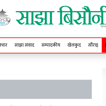
Sajha Bisaunee
e News Portal
िचार
साझा संवाद
सम्पादकीय
खेलकुद
सौंराइ