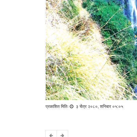
प्रकाशित मितिः
३ चैत्र २०८०, शनिबार ०५:०५