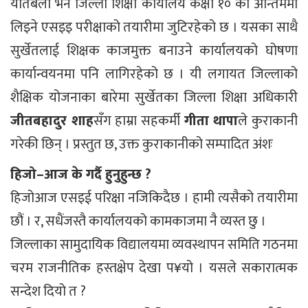
यतिबेला भने जिल्ला शिक्षा कार्यालय कक्षा १० को अन्तिममा
लिइने एसइइ परीक्षाको तयारीमा जुटिरहेको छ । यसका साथै
सुर्खेतलाई शिक्षक काजमुक्त बनाउने कार्यालयको घोषणा
कार्यान्वयनमा पनि लागिरहेको छ । यी लगायत जिल्लाको
शैक्षिक योजनाका बारेमा सुर्खेतका जिल्ला शिक्षा अधिकारी
जीतबहादुर शाह
सँग हाम्रा सहकर्मी
गीता थापा
ले कुराकानी
गरेकी छिन् । प्रस्तुत छ, उक्त कुराकानीको सम्पादित अंशः
हिजो–आज के गर्दै हुनुहुन्छ ?
हिजोआज एसइई परिक्षा नजिकिदैछ । हामी त्यसैको तयारीमा
छौं । र, सधैंजस्तै कार्यालयको कामकाजमा नै व्यस्त छु ।
जिल्लाका सामुदायिक विद्यालयमा व्यवस्थापन समिति गठनमा
चरम राजनीतिक हस्तक्षेप देखा प¥यो । यसले सकारात्मक
सन्देश दियो त ?