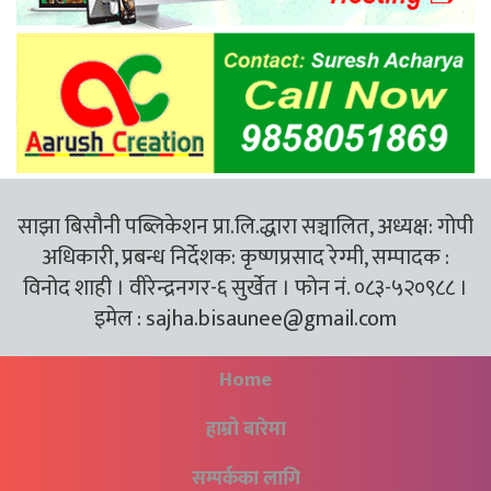
साझा बिसौनी पब्लिकेशन प्रा.लि.द्धारा सञ्चालित, अध्यक्ष: गोपी
अधिकारी, प्रबन्ध निर्देशक: कृष्णप्रसाद रेग्मी, सम्पादक :
विनोद शाही । वीरेन्द्रनगर-६ सुर्खेत । फोन नं. ०८३-५२०९८८ ।
इमेल :
sajha.bisaunee@gmail.com
Home
हाम्रो बारेमा
सम्पर्कका लागि