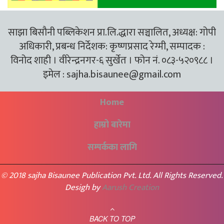
साझा बिसौनी पब्लिकेशन प्रा.लि.द्धारा सञ्चालित, अध्यक्ष: गोपी
अधिकारी, प्रबन्ध निर्देशक: कृष्णप्रसाद रेग्मी, सम्पादक :
विनोद शाही । वीरेन्द्रनगर-६ सुर्खेत । फोन नं. ०८३-५२०९८८ ।
इमेल :
sajha.bisaunee@gmail.com
Home
हाम्रो बारेमा
सम्पर्कका लागि
© 2018 sajha Bisaunee Publication Pvt. Ltd. All Rights Reserved.
Desigh by
Aarush Creation
BACK TO TOP