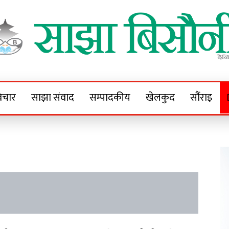
Sajha Bisaunee
e News Portal
िचार
साझा संवाद
सम्पादकीय
खेलकुद
सौंराइ