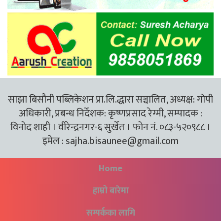
साझा बिसौनी पब्लिकेशन प्रा.लि.द्धारा सञ्चालित, अध्यक्ष: गोपी
अधिकारी, प्रबन्ध निर्देशक: कृष्णप्रसाद रेग्मी, सम्पादक :
विनोद शाही । वीरेन्द्रनगर-६ सुर्खेत । फोन नं. ०८३-५२०९८८ ।
इमेल :
sajha.bisaunee@gmail.com
Home
हाम्रो बारेमा
सम्पर्कका लागि