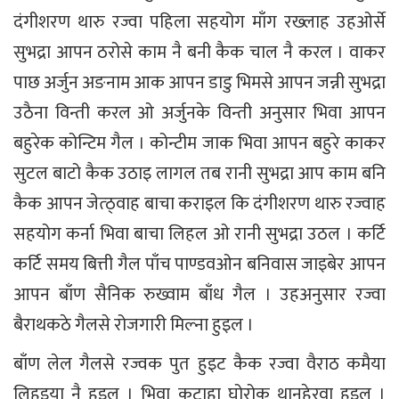
दंगीशरण थारु रज्वा पहिला सहयोग माँग रख्लाह उहओर्से
सुभद्रा आपन ठरोसे काम नै बनी कैक चाल नै करल । वाकर
पाछ अर्जुन अङनाम आक आपन डाडु भिमसे आपन जन्नी सुभद्रा
उठैना विन्ती करल ओ अर्जुनके विन्ती अनुसार भिवा आपन
बहुरेक कोन्टिम गैल । कोन्टीम जाक भिवा आपन बहुरे काकर
सुटल बाटो कैक उठाइ लागल तब रानी सुभद्रा आप काम बनि
कैक आपन जेत्ठ्वाह बाचा कराइल कि दंगीशरण थारु रज्वाह
सहयोग कर्ना भिवा बाचा लिहल ओ रानी सुभद्रा उठल । कर्टि
कर्टि समय बित्ती गैल पाँच पाण्डवओन बनिवास जाइबेर आपन
आपन बाँण सैनिक रुख्वाम बाँध गैल । उहअनुसार रज्वा
बैराथकठे गैलसे रोजगारी मिल्ना हुइल ।
बाँण लेल गैलसे रज्वक पुत हुइट कैक रज्वा वैराठ कमैया
लिहुइया नै हुइल । भिवा कटाहा घोरोक थानहेरवा हुइल ।