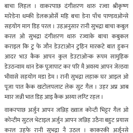
बाचा लिहल । वाकरपाछ दंगीशरण थारु रज्वा श्रीकृष्ण
मारेडेना धम्की डेलकओर्से महि बचा डेना पाँच पाण्डवओन्से
सहयोग माग डिह परल । उहअनुसार रानी सुभद्रा बाचा कबुल
करल ओ सुभद्रा दंगीशरण थारु रज्वाके बाचा कबुकल
कराइल कि टु फे जौन डेउटाओन टुहिन मारकटे बात हुकन
आदर भाउ कैक आपन कुल डेउटाओन्क रूपम सामुहिक
डेउठन्वाम थान डेक पूजापाट कर परि मै अवस्य आपन जेत्ठवा
भीवासे सहयोग मडा डेम । रानी सुभद्रा लहाक घर आइल ओ
पूजा पात कैक खटोलपलाट लेक सुट गैल । उहर अप्न आब
म्वार जन्नी भात डिह आइ कैक अस्या लग्टि रहल ।
वाकरपाछ अर्जुन आपन जन्निह ख्वाज कोन्टी भिट्टर गैल ओ
कोन्टीम सुटल भेटाइल अर्जुन आपन जन्निह उठैना बहुट प्रयास
करल उहफे रानी सुभद्रा नै उठल । काकरकी अर्जुनसे