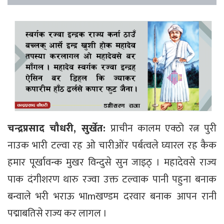
चन्द्रप्रसाद चौधरी, सुर्खेत:
प्राचीन कालम एक्ठो रत्न पुरी
नाउक भारी टल्वा रह ओ चारीओंर पर्बत्वले घ्यारल रह कैक
हमार पूर्खावन्क मुखर विन्दुसे सुन जाइठ् । महादेवसे राज्य
पाक दंगीशरण थारु रज्वा उक्त टल्वाक पानी पहुना बनाक
बन्वाले भरी भराऊ भाmखण्डम दरवार बनाक आपन रानी
पद्माबतिसे राज्य कर लागल ।