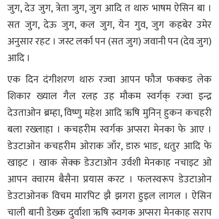
जुग, देउ जुग, त्रेता जुग, जुग आदि त थारु भाषम ऐसिन बा ।
सत जुग, देऊ जुग, कल जुग, येन गुव, जुग कहबेर उमेर
अनुसार रहट । जस्ट लर्का पन (सत जुग) जवानी पन (देव जुग)
आदि ।
एक दिन दंगीशरण थारु रज्वा आपन फौज फक्कड लेक
शिकार ख्याल गैल रलह उह मौकम स्वर्गक् रज्वा इन्द्र
देउताओन ब्रम्हा, विष्णु महेश आदि ऋषि मुनिन् हुकन कचहरी
बला रख्लाहा । कचहरीम स्वर्गक अप्सरा मेनका फे आए ।
डेउटाओन कचहरीम ओराक जाँर, डारु भाङ, धतुर आदि फे
खाइट । खाक सेक्क डेउटाओन उर्वशी मेनकाह नचाइट ओ
आपन क्वारम बैसैना प्रयास करट । फलस्वरूप डेउटाओन
डेउटाओनक विचम मारपिट झै झगरा हुइल लागल । ऐसिन
चाली बानी डेख्क दुर्वाशा ऋषि स्र्वगक अप्सरा मेनकाह सराप