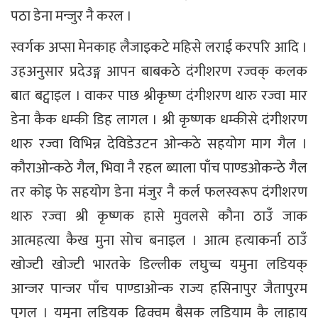
पठा डेना मन्जुर नै करल ।
स्वर्गक अप्सा मेनकाह लैजाइकटे महिसे लराई करपरि आदि ।
उहअनुसार प्रदेउङ्ग आपन बाबकठे दंगीशरण रज्वक् कलक
बात बट्वाइल । वाकर पाछ श्रीकृष्ण दंगीशरण थारु रज्वा मार
डेना कैक धम्की डिह लागल । श्री कृष्णक धम्कीसे दंगीशरण
थारु रज्वा विभिन्न देविडेउटन ओन्कठे सहयोग माग गैल ।
कौराओन्कठे गैल, भिवा नै रहल ब्याला पाँच पाण्डओकन्ठे गैल
तर कोइ फे सहयोग डेना मंजुर नै कर्ल फलस्वरूप दंगीशरण
थारु रज्वा श्री कृष्णक हासे मुवलसे कौना ठाउँ जाक
आत्महत्या कैख मुना सोच बनाइल । आत्म हत्याकर्ना ठाउँ
खोज्टी खोज्टी भारतके डिल्लीक लघुच्च यमुना लडियक्
आन्जर पान्जर पाँच पाण्डाओन्क राज्य हसिनापुर जैतापुरम
पुगल । यमुना लडियक ढिक्वम बैसक लडियाम कै लाहाय