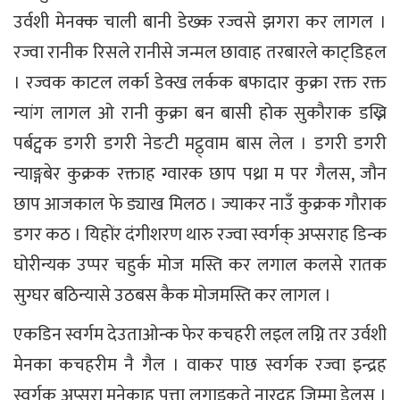
उर्वशी मेनक्क चाली बानी डेख्क रज्वसे झगरा कर लागल ।
रज्वा रानीक रिसले रानीसे जन्मल छावाह तरबारले काट्डिहल
। रज्वक काटल लर्का डेक्ख लर्कक बफादार कुक्रा रक्त रक्त
न्यांग लागल ओ रानी कुक्रा बन बासी होक सुकौराक डख्नि
पर्बट्वक डगरी डगरी नेङटी मट्ठ्वाम बास लेल । डगरी डगरी
न्याङ्गबेर कुक्रक रक्ताह ग्वारक छाप पथ्रा म पर गैलस, जौन
छाप आजकाल फे ड्याख मिलठ । ज्याकर नाउँ कुक्रक गौराक
डगर कठ । यिहोंर दंगीशरण थारु रज्वा स्वर्गक् अप्सराह डिन्क
घोरीन्यक उप्पर चहुर्क मोज मस्ति कर लगाल कलसे रातक
सुग्घर बठिन्यासे उठबस कैक मोजमस्ति कर लागल ।
एकडिन स्वर्गम देउताओन्क फेर कचहरी लइल लग्नि तर उर्वशी
मेनका कचहरीम नै गैल । वाकर पाछ स्वर्गक रज्वा इन्द्रह
स्वर्गक अप्सरा मनेकाह पत्ता लगाइकते नारदह जिम्मा डेलस ।