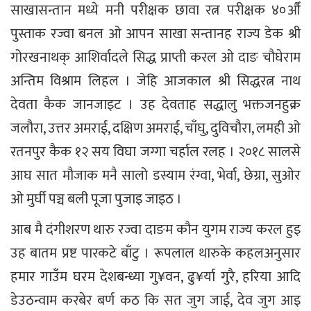
साखासन्तान मध्ये मनी परीक्षक छावा रत्न परीक्षक ४०औँ
पुस्ताक रज्वा बनल ओ आपन साखा सन्तानह राज्य डेक श्री
गोरखनाथक् आशिर्वादले सिद्ध प्राप्ती करल ओ दाङ चौघेराम
अन्तिम विश्राम लिहल । जेहि आजकाल श्री सिद्धरत्न नाथ
देवता कैक जानजाइट । उह देवताह सद्धालु भक्तजनहुक्र
जलौरा, उत्तर अमराई, दक्षिण अमराई, चाँघु, दुविचौरा, लमही ओ
रतनपुर कैक १२ सय विघा जग्गा चर्हाल रलह । २०१८ सालसे
आघ सात मौजाक मनै सालो डस्याम रंग्वा, भेर्वा, छेग्रा, सुओर
ओ मुर्घी पञ्च बली पूजा पुजाइ जाइठ ।
आब मै दंगीशरण थारु रज्वा दाङम कौन युगम राज्य करल हुइ
उह बातम प्रष्ट पारकटे बाँटु । रूपलाल थारुके कहलअनुसार
हमार गाउँम घरम देशबन्ध्या गु¥वन, ढु¥र्या गुरै, हरिया आदि
डेउठन्वाम करबेर बर्ण कठ कि सत जुग जाई, देव जुग आइ