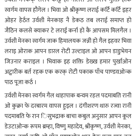
स्वर्गम वापस हौगेल । भिवा ओ श्रीकृष्ण लराई कर्टि कर्टि इहर
ओहर हेर्ठत उर्वशी मेनकाह नै डेकठ तब लराई समाप्त हो
जैठिन कलसे क्याकर टे लराई कर्ना हो कै आपसम मिलगैल ।
उर्वशी मेनका स्वर्गम जाक हिमालयक जन्नी हो गैल इहवर भिवा
लराइ ओराक आपन डारल रोटी उल्टाइल ओ आपन डाडुभेयन
जिउनार कराइल । भिवाक इह शक्ति डेख्ख हमार पुर्खाओन
अट्वारीक बर्त रहक एक करक् रोटी पकाक पाँच पाण्डवओन्क
पाठ पूजा कर्ठ ।
उर्वशी मेनका स्वर्गम गैल थाहापाक बन्वम रहल पदमाबति रानी
ओ कुक्रा फे दरबारम वापस हुइल । दंगीशरण थारु रज्वा रानी
पदमाबति फे रान िसुभद्राक बाचा कबुल अनुसार आपन कूल
डेउटाओन्क रूपम ब्रम्हा, विष्णु महादेव, श्रीकृष्ण, उर्वशी मेनका,