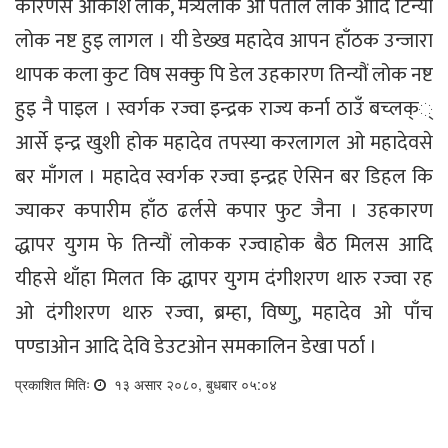
कारणसे आकाश लोक, मत्र्यलोक ओ पताल लोक आदि टिन्यौ
लोक नष्ट हुइ लागल । यी डेख्ख महादेव आपन हाँठक उन्जारा
थापक कला कुट विष सक्कु पि डेल उहकारण तिन्यौं लोक नष्ट
हुइ नै पाइल । स्वर्गक रज्वा इन्द्रक राज्य कर्ना ठाउँ बच्लक््
आर्से इन्द्र खुशी होक महादेव तपस्या करलागल ओ महादेवसे
बर माँगल । महादेव स्वर्गक रज्वा इन्द्रह ऐसिन बर डिहल कि
ज्याकर कपारीम हाँठ ढर्लसे कपार फुट जैना । उहकारण
द्धापर युगम फे तिन्यौं लोकक रज्वाहोक बैठ मिलस आदि
यीहसे थाँहा मिलत कि द्धापर युगम दंगीशरण थारु रज्वा रह
ओ दंगीशरण थारु रज्वा, ब्रम्हा, विष्णु, महादेव ओ पाँच
पण्डाओन आदि देवि डेउटओन समकालिन डेखा पर्ठा ।
प्रकाशित मितिः
१३ असार २०८०, बुधबार ०५:०४