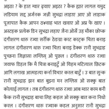
अइठा ? के हात ग्वार ढ्वाए अइठा ? कैक ह्यार लागल यमुद
लडियाम सद्द अर्जनक जन्नी सुभद्रा लाहाए आए ओ लाहाक
पूजापात कैक आपन ठ¥वाह भात खवाए ओ अप्न फे खाए ।
अस्टहक प्रत्येक डिन सुभद्रा लहाए जैना ओर्से उह मौका छोप्क
दंगीशरण थारु रज्वा सर्रीक ठेङग्रा काट काट्क चिता बनाइ
लागल दंगीशरण थारु रज्वा चिता बनाइ डेक्क रानी सुभद्राह
पुच्छना जिज्ञासा लग्लिस् ओ पुछल । दंगीशरण थारु रज्वा
जवाफ डिहल कि मै चित्रा बनाइटुँ ओ यिहम मटित्याल छिटक
आगि लगाख आत्महत्या कर्ना विचार करल बाटुँ । उ बात सुन्क
रानी सुभद्राह झन बात बुझ्ना मन लग्लिस ओ सक्कु बात
कोत्याई लागल । तब दंगीशरण थारु रज्वा आब म्वार काम बनी
कैक रानी सुभद्राह बाचा लिह कहल ओ सक्कु बात कना निधो
करल । दंगीशरण थारु रज्वाक कहल अनुसार रानी सुभद्रा