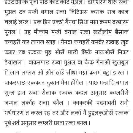
डेउटाओन्क पूजा पाठ कर्टि कर्टि मुअल । दंगिशरण थारु रज्वा
मुअल टब मन्त्री बगाल रज्वा जिटिअस कराक राज काज
चलाई लग्ल । एक डिन एक्ठो गैनवा सिधा मग्ना क्रमम दरबारम
पुगल । उह मौकाम मन्त्री बगाल रज्वा खटौलीम बैसाक
कचहरी कर लागल रलह । गैनवा कचहरी करबेर रज्वाह खुब
ढ्यार टब रज्वक मुह ओर्से माछी छिर्क नाकओर्से नित्रट
डेयाखल । वाकरपाछ रज्वा मुअल बा कैक गैनाओ खुलबुल
िलाग लग्लस ओ और ठाउँ सीधा मग्ना क्रमम बट्वा डारल ।
वाकरपाछ एककान दुकान मैना होगैल । पाछ मन्त्र िबगाल
सुन्ल झन रज्वा सेलाक रज्वक कहल अनुसार कम्लरीसे
जन्मल लर्काह रज्वा बनैल । काकरकी पदमाबती रानी
गर्भधारण त करल रह तर और लर्का नै हुइलक्ओर्से रज्वक
पूर्ब शर्त अनुसार कम्लरी छावा रज्वा बनल ।