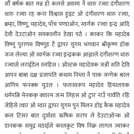
सौं बर्षक बात मन्न हो कलसे अवस्य नै थारु रज्वा दंगीशरण
थारु रज्वा रह कना विश्वास हुइट ओ दंगीशरण थारु रज्वा,
ब्रम्हा, विष्णु, महादेव, पाँच पण्डाओन, स्वर्गक रज्वा इन्द्र आदि
देवी देउटाओन समकालीन डेखा पर्ठ । काकर कि महादेब
विष्णु पुराणम विष्णुह टै द्वापर युगम भगवान श्रीकृष्ण होक
जन्म लेल्या ओ स्वर्गक रज्वा इन्द्रकक आज्ञाले दंगीशरण थारु
रज्वासे लराईडेल रलहिस । ओस्टक महादेवक जन्नी सति देवि
आपन बाबा दक्ष प्रजापति कथाम निम्ता नै पाक जग्गेक बरल
आगिम फनक्क मुउल । फलस्वरूप महादेव हिमालयक
धर्मपत्नि मेनकक् क्वारम जन्म लिहस ओ ट्वार नाउँ पार्वति रहि
जेहिसे त्वार ओ म्वार द्वापर युगम पुन मिलन होइ कैक महादेव
कल टिसर बात दुर्वाशा ऋषिक सराप ले डेउटाओन्क ओ
डानबन्क समुद्र मठाईसे कालकुट विष निक्र लागल ज्याकर