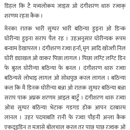
डिहल कि टै मत्र्यलोकम जाइस ओ दंगीशरण थारु रज्वक्
शरणम रहस कैक ।
मेनका रातक भारी सुग्घर भारी बठिन्या हुइना ओ डिन्क
घोरीन्या हुइना सराप पैल रह । उहअनुसार घोरीन्यक रूपम
बन्वाम डेखापरल । दंगीशरण रज्वा हर्ना, मृग आदि खोज्ती निल
घोरी ड्याखल ओ वाकर पिछा लागल । पिछा लग्टि लग्टि डिन
फे बुरल घोरीन्या बठिन्या फे बनल । दंगीशरण थारु रज्वा
बठिन्यसे लोभाइ लागल ओ सोधपुछ करल लागल । बठिन्या
कल कि मै डिनक घोरीन्या बन्ना ओ रातक सुग्घर बठिन्या बन्ना
सराप पाक अप्नक शरणम आइल बाटुँ । दंगीशरण थारु रज्वा
ओत्रा सुग्घर बठिन्या भेटाक गडगड होक आपन दरबारम
लानल । उहर पदमाबति रानी फे रज्वा पौहनी अन्ला कैक
एकदुइडिन त मजासे बोलचाल करल तर पाछ पाछ रज्वक ओ