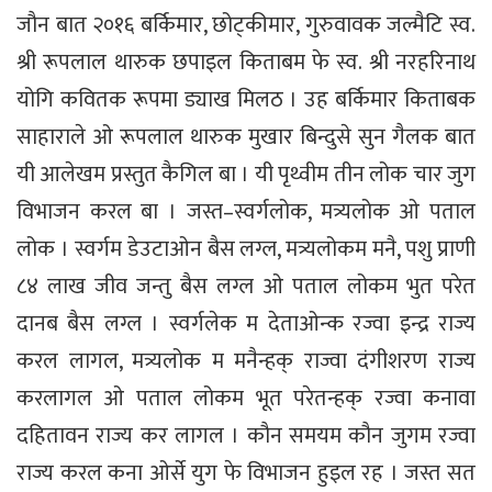
जौन बात २०१६ बर्किमार, छोट्कीमार, गुरुवावक जल्मैटि स्व.
श्री रूपलाल थारुक छपाइल किताबम फे स्व. श्री नरहरिनाथ
योगि कवितक रूपमा ड्याख मिलठ । उह बर्किमार किताबक
साहाराले ओ रूपलाल थारुक मुखार बिन्दुसे सुन गैलक बात
यी आलेखम प्रस्तुत कैगिल बा । यी पृथ्वीम तीन लोक चार जुग
विभाजन करल बा । जस्त–स्वर्गलोक, मत्र्यलोक ओ पताल
लोक । स्वर्गम डेउटाओन बैस लग्ल, मत्र्यलोकम मनै, पशु प्राणी
८४ लाख जीव जन्तु बैस लग्ल ओ पताल लोकम भुत परेत
दानब बैस लग्ल । स्वर्गलेक म देताओन्क रज्वा इन्द्र राज्य
करल लागल, मत्र्यलोक म मनैन्हक् राज्वा दंगीशरण राज्य
करलागल ओ पताल लोकम भूत परेतन्हक् रज्वा कनावा
दहितावन राज्य कर लागल । कौन समयम कौन जुगम रज्वा
राज्य करल कना ओर्से युग फे विभाजन हुइल रह । जस्त सत