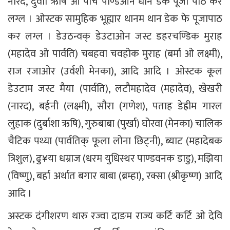
नारद, दुर्वाा ऋषि ओ पाँच पाण्डओन धान डेक पूजा पाठ कर
लग्ल । ओस्टक सामुहिक भूह्यार थानम थान डेक फे पूजापाठ
कर लग्ल । डेउठन्वक् डेउटाओन जस्ट डहरचण्डिक मुराह
(महादेव ओ पार्वति) चबहवा चवहोक मुराह (बर्मा ओ लक्ष्मी),
राज रजाओर (उर्वशी मेनका), आदि आदि । ओस्टक कूल
डेउटाम जस्ट मैया (पार्वति), लटौमहादेव (महादेव), खेखरी
(नारद), बर्हनी (लक्ष्मी), सौरा (गणेश), पताह डेह्रीम गारल
लुहाक (दुर्बाशा ऋषि), गुरुबाबा (पुर्खा) घोरवा (मेनका) चालिक
चैटिक पथ्या (पार्वतिक् फूला लोना छिट्नी), ब्याट (महादेबक
त्रिशुल), ढु¥या धम्राज (धरम युधिस्थर पाण्डवनक डाडु), मझिया
(विष्णु), बर्हा अर्थात बगार बाबा (ब्रम्हा), रक्सा (श्रीकृष्ण) आदि
आदि ।
अस्टक दंगीशरण थारु रज्वा दाङम राज्य कर्टि कर्टि ओ देवि