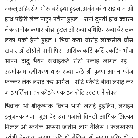
नंकलु अहिरसँग गोरु चरोइया हुइल, अर्जुन काँध राइ बाज ओ
हाथ पङ्गिरी लेक पाटुर नचैना हुइल । रानी दुपर्ती हाथ क्वारम
लेक रानीक कमार चोच्ना हुइल ओ रज्वा युधिष्ठिर रज्वा वैराठक
लर्का पर्का हेर्ना हुइल । भिवा कता घोरोह लोकसीले घाँस
खवाए ओ ढोंग्रीले पानी पिए । असिक कर्टि कर्टि एकडिन भीवा
आपन दादु भैयन खवाइकटे रोटी पकाइ लागल रह ।
उहमौकाम दंगीशरण थारु रज्वा कठे श्री कृष्ण आपन फौज
फक्कर लेक लराई कर आगैल । रोटि पकैटि भीवा लराई कर
जाइ पर्लिस । तर कोइफे पकाइल रोटि उल्टाए नै सेक्ल ।
भिवाक ओ श्रीकृष्णक विचम भारी लराई हुइलिन, लराइम
डुनुजनक गजा जुझ बेर उत्त गजासे तिनठो आगिक झिल्का
निक्रल ओ स्वर्गक अप्सरा छातीम लाग गैलिस । फलस्वरूप
उर्वशी मेनकक् सराप कट्टि हो गैलिस ओ सराप मुक्ति होक