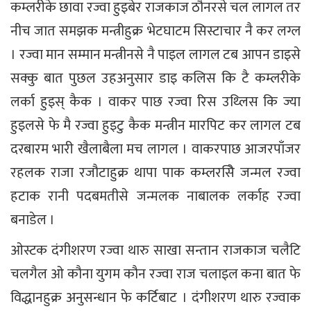
कम्लरीके छावा रज्वा हुइबेर राजकाज ठौनरसे चल लागल तर
नीच जात समझक मन्त्रीहुक्र भेटघाटम सिस्टाचार नै कर लग्ल
। रज्वा मान सम्मान मन्त्रीनसे नै पाइल लागल टब आपन डाइसे
सक्कु बात पुछल उहअनुसार डाइ कलिस कि टै कम्लरीके
लर्का हुइस् कैक । वाकर पाछ रज्वा रिस उथ्लिस कि ज्या
हुइलसे फे मै रज्वा हुइटु कैक मन्त्रीन मारपिट कर लागल टब
दरबारम भारी खैलाबैला मच लागल । वाकरपाछ आजरपाँजर
रहलक राजा रजौटाहुक्र थापा पाक कम्लरसिे जन्मल रज्वा
हटाक रानी पदबमतीसे जन्मलक नाबालक लर्काह रज्वा
बनाडेल ।
ओस्टक दंगीशरण रज्वा थारु साखा सन्तान राजकाज चलैटि
चलगैल ओ कौना युगम कौन रज्वा राज चलाइल कना बात फे
विद्धानहुक्र अनुसन्धान फे कर्टिबाट । दंगीशरण थारु रज्वाक