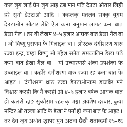
कल जुग जाई घेन जुग आइ टब मान पति देउटा औतार लिही
हरे सुनो डेउटाओ आदि । कहलक् मतलब सक्कु युगम
देउटाओन औटार लेटि ऐल कना अनुमान लागट कना बात
डेखा गैल । तर यी लेखम ४–५ हजार आघक बात डेखा गैल बा
। जो विष्णु पुराणम फे मिलाइल बा । ओस्टक दंगीशरण थारु
रज्वा इन्द्र, ब्रम्हा विष्णु ओ महेश समेत समकालिन डेखा पर्ठ
कना बात डेखा गैल बा । यी उच्चारणसे शंका उपशंका फे
उब्जाइल बा । कहोंरे दंगीशरण थारु रज्वा रह कना बात फे
आइट । दंगीशरण थारु रज्वा डेउटाओन्कम डाजबेर मनै
विश्वास करही कि नै करही ओ ४–५ हजार बर्षक आघक बात
हो कलसे दाङ सुकौराम रहलक् भग्ना अवशेष दरबार, कुवा
मन्दिर ओ तल्ला आदि फे डेखा नै पर्ना हो कना बात फे आइट ।
तर देव जुग अर्थात द्धापर युग अठवा छैठौ शताब्दमी १५–१६