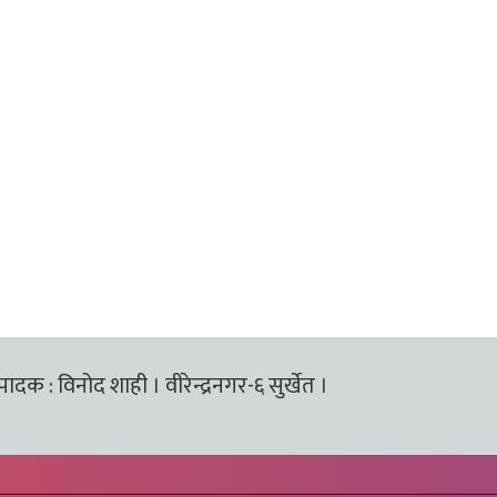
्पादक : विनोद शाही । वीरेन्द्रनगर-६ सुर्खेत ।