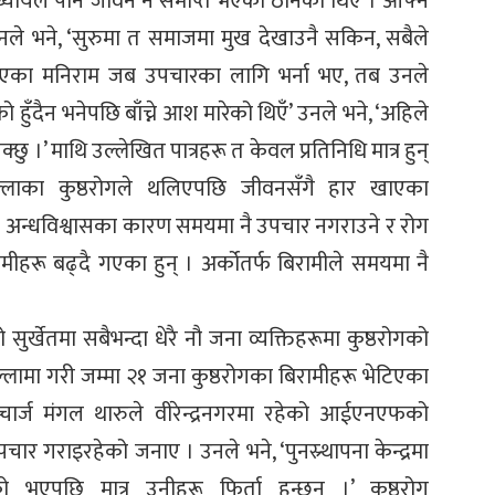
्यायले पनि जीवन नै समाप्त भएको ठानेका थिए । आफ्नै
नले भने, ‘सुरुमा त समाजमा मुख देखाउनै सकिन, सबैले
ाश भएका मनिराम जब उपचारका लागि भर्ना भए, तब उनले
 हुँदैन भनेपछि बाँच्ने आश मारेको थिएँ’ उनले भने, ‘अहिले
ु ।’ माथि उल्लेखित पात्रहरू त केवल प्रतिनिधि मात्र हुन्
िल्लाका कुष्ठरोगले थलिएपछि जीवनसँगै हार खाएका
 । अन्धविश्वासका कारण समयमा नै उपचार नगराउने र रोग
ीहरू बढ्दै गएका हुन् । अर्कोतर्फ बिरामीले समयमा नै
र्खेतमा सबैभन्दा धेरै नौ जना व्यक्तिहरूमा कुष्ठरोगको
ल्लामा गरी जम्मा २१ जना कुष्ठरोगका बिरामीहरू भेटिएका
ार्ज मंगल थारुले वीरेन्द्रनगरमा रहेको आईएनएफको
पचार गराइरहेको जनाए । उनले भने, ‘पुनस्र्थापना केन्द्रमा
भएपछि मात्र उनीहरू फिर्ता हुन्छन् ।’ कुष्ठरोग