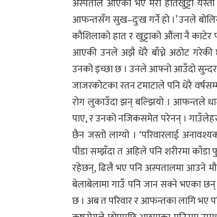
अस्पताल आएको भए मेरा हातखुट्टा यस्ता
आफन्तसँग सुख–दुःख गर्ने हो ।’ उनले बोलि
कौशिलाको हात र खुट्टाको औंला नै काटे
आएकी उनले अझै धेरै बाँच्ने अठोट गरेकी छन
उनको इच्छा छ । उनले आफ्नो आउँदो सुन्दर
जाजरकोटका रतन टमाटाले पनि धेरै वर्षसम्म 
रोग लुकाउँदा झन् बल्झियो । आफन्तले धामी
पाए, र उनको नजिकसमेत परेनन् । गाउँलेहरू
छैन जस्तो लाग्यो । ‘परिवारलाई अनावश्यक 
पीडा सम्झँदा त अहिले पनि शरीरमा काँडा फ
रहेछन्, ढिलै भए पनि अस्पतालमा आउने म
बेलाबेलामा गाउँ पनि जान सक्ने भएका छन्
छ । अब त परिवार र आफन्तका लागि भए पनि ब