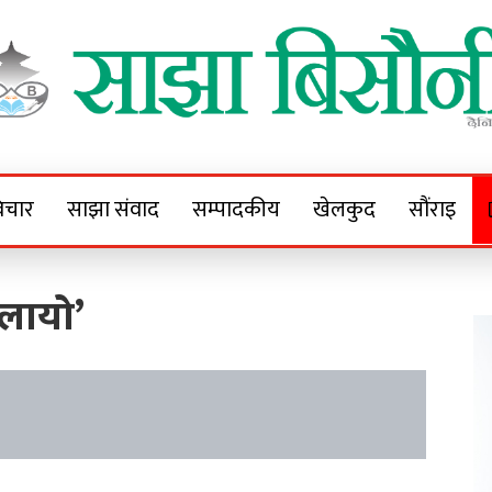
Sajha Bisaunee
e News Portal
िचार
साझा संवाद
सम्पादकीय
खेलकुद
सौंराइ
 पलायो’