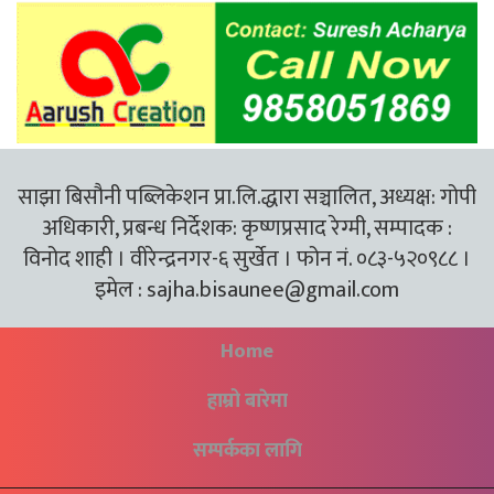
साझा बिसौनी पब्लिकेशन प्रा.लि.द्धारा सञ्चालित, अध्यक्ष: गोपी
अधिकारी, प्रबन्ध निर्देशक: कृष्णप्रसाद रेग्मी, सम्पादक :
विनोद शाही । वीरेन्द्रनगर-६ सुर्खेत । फोन नं. ०८३-५२०९८८ ।
इमेल :
sajha.bisaunee@gmail.com
Home
हाम्रो बारेमा
सम्पर्कका लागि