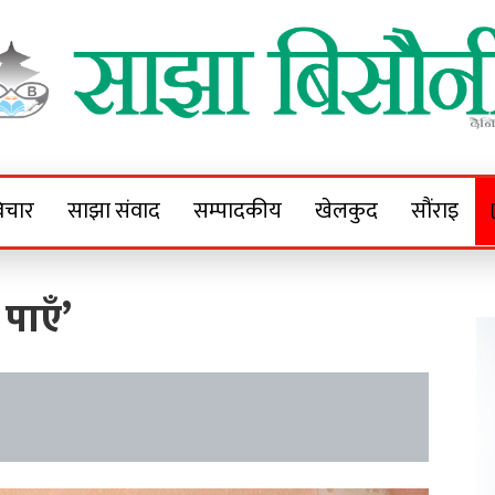
Sajha Bisaunee
e News Portal
िचार
साझा संवाद
सम्पादकीय
खेलकुद
सौंराइ
पाएँ’