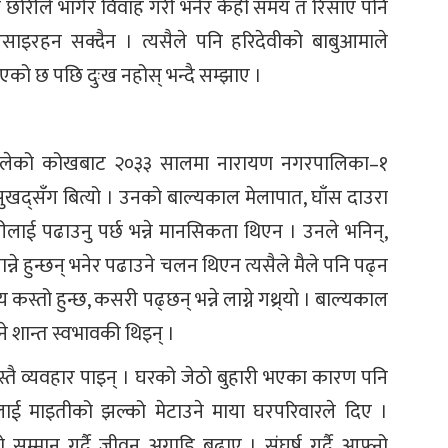
ा छोरीले भागेर विवाह गरी भनेर केही समय त रिसाए पनि
साइरहन सक्दैन । त्यसैले पनि हरिदेवीको बाबुआमाले
एको छ पछि दुःख नहोस् भन्दै सम्झाए ।
आलेको कोखबाट २०३३ सालमा नारायण नगरपालिका–१
ुखद्सँग बित्यो । उनको बाल्यकाल मेलापात, घाँस दाउरा
ोरीलाई पढाउनु पर्छ भन्ने मानसिकता थिएन । उनले भनिन्,
ान्ने हुन्छन् भनेर पढाउने चलन थिएन त्यसैले मैले पनि पढ्न
कस्तो हुन्छ, कसरी पढ्छन् भन्ने लाग्ने गथ्र्याे । बाल्यकाल
्ने शान्त स्वभावकी थिइन् ।
्तै व्यवहार पाइन् । घरको जेठो बुहारी भएका कारण पनि
लाई माइतीको झल्को मेटाउने माया घरपरिवारले दिए ।
सम्मान गर्दै जीवन अगाडि बढाए । संघर्ष गर्दै आफ्नो