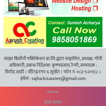
साझा बिसौनी पब्लिकेशन प्रा.लि.द्धारा सञ्चालित, अध्यक्ष: गोपी
अधिकारी, प्रबन्ध निर्देशक: कृष्णप्रसाद रेग्मी, सम्पादक :
विनोद शाही । वीरेन्द्रनगर-६ सुर्खेत । फोन नं. ०८३-५२०९८८ ।
इमेल :
sajha.bisaunee@gmail.com
Home
हाम्रो बारेमा