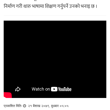
निर्माण गरी थारु भाषामा शिक्षण गर्नुपर्ने उनको भनाइ छ ।
प्रकाशित मितिः
२१ बैशाख २०७९, बुधबार ०५:०५