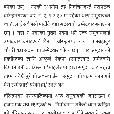
बनेका छन् । गएको स्थानीय तह निर्वाचनजस्तै यसपटक
वीरेन्द्रनगरका वडा नं. २, ९ र १० मा रहेका थारु समुुदायका
व्यक्तिलाई सबैजसो पार्टीले वडा सदस्यको उम्मेदवार बनाएका
छन् । वडा र नगरका मुख्य पदमा भने उक्त समुदायलाई
उम्मेदवार बनाइएको छैन । वीरेन्द्रनगर–९ का मानबहादुर
चौधरी वडा सदस्यका उम्मेदवार बनेका छन् । थारु समुुदायको
हकहितको लागि आफूले नेकपा (एमाले)बाट उम्मेदवारी
दिएको उनी बताउँछन् । ‘अहिलेसम्म हाम्रो समुुदायबाट नेतृत्व
तहमा कोही पुुगेको अवस्था छैन । समुुदायको पक्षमा काम गर्न
मेरो उम्मेदवारी परेको हो,’ उनले भने ।
वीरेन्द्रनगर नगरपालिकामा थारु समुुदायको जनसंख्या ६
हजार एक सय ११ रहेको छ । निर्वाचनमा सबैको ध्यान केन्द्रित
हुने वीरेन्द्रनगरका थारु बस्तीहरूबाट पार्टीले मुख्य नेतृत्वमा