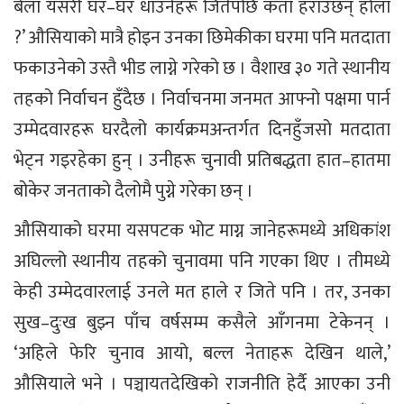
बेला यसरी घर–घर धाउनेहरू जितेपछि कता हराउँछन् होला
?’ औसियाको मात्रै होइन उनका छिमेकीका घरमा पनि मतदाता
फकाउनेको उस्तै भीड लाग्ने गरेको छ । वैशाख ३० गते स्थानीय
तहको निर्वाचन हुँदैछ । निर्वाचनमा जनमत आफ्नो पक्षमा पार्न
उम्मेदवारहरू घरदैलो कार्यक्रमअन्तर्गत दिनहुँजसो मतदाता
भेट्न गइरहेका हुन् । उनीहरू चुनावी प्रतिबद्धता हात–हातमा
बोकेर जनताको दैलोमै पुग्ने गरेका छन् ।
औसियाको घरमा यसपटक भोट माग्न जानेहरूमध्ये अधिकांश
अघिल्लो स्थानीय तहको चुनावमा पनि गएका थिए । तीमध्ये
केही उम्मेदवारलाई उनले मत हाले र जिते पनि । तर, उनका
सुख–दुःख बुझ्न पाँच वर्षसम्म कसैले आँगनमा टेकेनन् ।
‘अहिले फेरि चुनाव आयो, बल्ल नेताहरू देखिन थाले,’
औसियाले भने । पञ्चायतदेखिको राजनीति हेर्दै आएका उनी