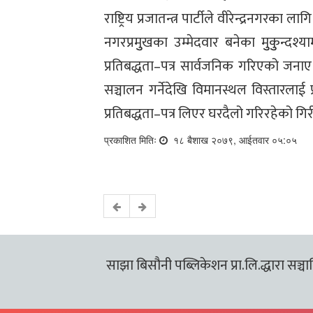
राष्ट्रिय प्रजातन्त्र पार्टीले वीरेन्द्रनगरका
नगरप्रमुुखका उम्मेदवार बनेका मुुकुुन्द
प्रतिबद्धता–पत्र सार्वजनिक गरिएको जना
सञ्चालन गर्नेदेखि विमानस्थल विस्तारलाई प
प्रतिबद्धता–पत्र लिएर घरदैलो गरिरहेको गि
प्रकाशित मितिः
१८ बैशाख २०७९, आईतवार ०५:०५
साझा बिसौनी पब्लिकेशन प्रा.लि.द्धारा सञ्चालि