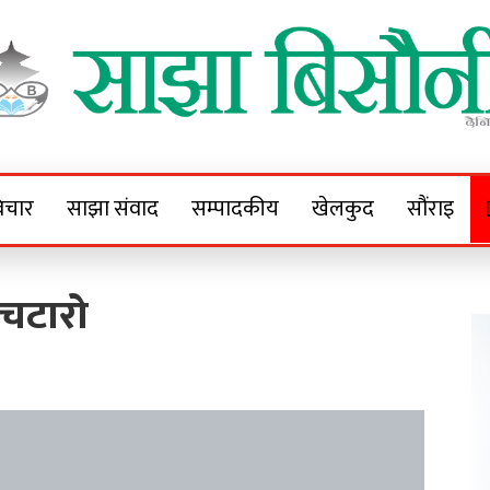
Sajha Bisaunee
e News Portal
िचार
साझा संवाद
सम्पादकीय
खेलकुद
सौंराइ
चटारो