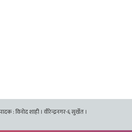
्पादक : विनोद शाही । वीरेन्द्रनगर-६ सुर्खेत ।