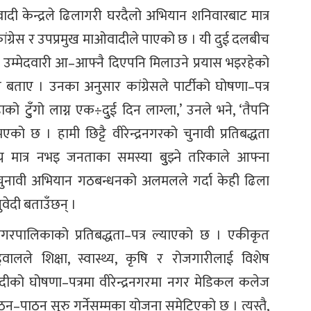
ाओवादी केन्द्रले ढिलागरी घरदैलो अभियान शनिवारबाट मात्र
 कांग्रेस र उपप्रमुख माओवादीले पाएको छ । यी दुई दलबीच
 उम्मेदवारी आ–आफ्नै दिएपनि मिलाउने प्रयास भइरहेको
ले बताए । उनका अनुसार कांग्रेसले पार्टीको घोषणा–पत्र
को टुुँगो लाग्न एक÷दुुई दिन लाग्ला,’ उनले भने, ‘तैपनि
को छ । हामी छिट्टै वीरेन्द्रनगरको चुनावी प्रतिबद्धता
ग्न मात्र नभइ जनताका समस्या बुुझ्ने तरिकाले आफ्ना
चुनावी अभियान गठबन्धनको अलमलले गर्दा केही ढिला
वेदी बताउँछन् ।
नगरपालिकाको प्रतिबद्धता–पत्र ल्याएको छ । एकीकृत
ालले शिक्षा, स्वास्थ्य, कृषि र रोजगारीलाई विशेष
ीको घोषणा–पत्रमा वीरेन्द्रनगरमा नगर मेडिकल कलेज
पठन–पाठन सुरु गर्नेसम्मका योजना समेटिएको छ । त्यस्तै,