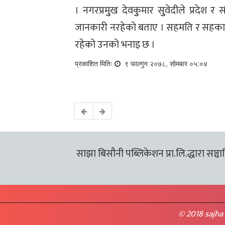
। नगरप्रमुुख देवकुुमार सुुवेदीले प्र
जानकारी नरहेको बताए । सहमति र सहकार्
रहेको उनको भनाइ छ ।
प्रकाशित मितिः
९ फाल्गुन २०७८, सोमबार ०५:०४
साझा बिसौनी पब्लिकेशन प्रा.लि.द्धारा सञ्चालि
© 2018 sajha 