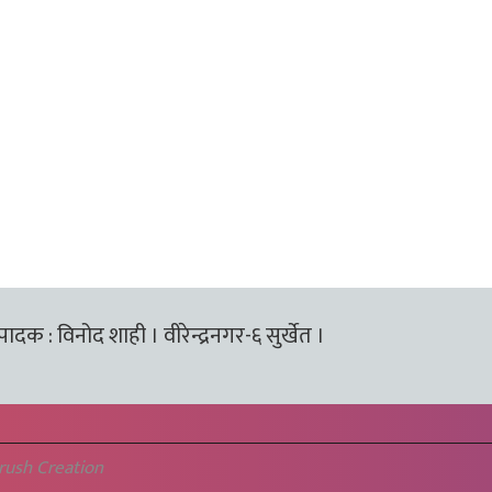
्पादक : विनोद शाही । वीरेन्द्रनगर-६ सुर्खेत ।
rush Creation