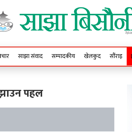
Sajha Bisaunee
e News Portal
िचार
साझा संवाद
सम्पादकीय
खेलकुद
सौंराइ
ल्झाउन पहल