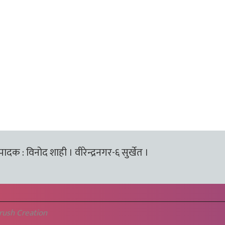
्पादक : विनोद शाही । वीरेन्द्रनगर-६ सुर्खेत ।
rush Creation