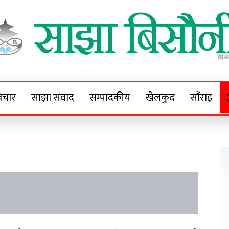
Sajha Bisaunee
e News Portal
िचार
साझा संवाद
सम्पादकीय
खेलकुद
सौंराइ