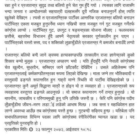
रक्षा हुने र प्रजातन्त्र सुदृढ तथा बलियो हुने चेत गुम हुँदै गयो । त्यसका लागि राजासँग
भन्दा जनता र आन्दोलनको सहयात्री दलहरूसँग दूरी नजिक बनाउनुपर्ने होस् त्यत्ति
खुलेको देखिएन । त्यसो त प्रजातान्त्रिक पार्टीका आन्तरिक प्रजातन्त्र बलियो बनाउन
पार्टीभित्र एकता मजबुत हुनुपर्नेमा ध्यान नखिची सत्ता मजबुत गर्न गुट मजबुत गर्नेतर्फ
कांग्रेस लाग्यो । पार्टीभित्र गुट, उपगुट र षड्यन्त्रका योजना मौलाए । फलस्वरूप
छत्तीसे, बहत्तरेमा विभाजन हुँदै आफ्नै नेतृत्वको सरकार पूर्णकालीन हुन पाएन ।
पार्टीभित्रको यस्तो सत्ता, पद र शक्तिको लुछाचुँडीले प्रजातन्त्र नै कमजोर बनाउँदै लग्यो
।
राजतन्त्र बलियो बन्दै जाने क्रममा हत्याकाण्डपछि तत्कालीन राजा ज्ञानेन्द्रको कुको
शिकार बन्यो मुलुक । प्रजातन्त्र अपहरण भयो । यति हुँदाहुँदै पनि नेपाली कांग्रेसमा
चेत खुल्दैन, सुध्रदैन, सच्चिएर जाने छाँटकाँट देखिँदैन । उसले अहिलेसम्म पनि
प्रजातन्त्रलाई कर्मकाण्डीतन्त्रका रूपमा लिएको देखिन्छ । माला जप्ने तर भौतिकवादी र
वस्तुवादी ढङ्गले रूपान्तरित हुन गाह्रो मान्ने स्थिति यो पार्टीमा देखिइरहेको छ ।
प्रजातन्त्र कुनै अमूर्त सिद्धान्त मात्रै त होइन यो त व्यवहार हो । प्रजातन्त्रको रूप
व्यवहारमा वस्तुगत ढङ्गले आउनुपर्छ । यो समाज रूपान्तरण गर्ने तन्त्र हुनुपर्छ । यो
मापनीय, जाचकीय र परिणाममुखी हुनु पनि उत्तिकै जरुरी छ । फेरि पनि कांग्रेस पदीय
लुँछाचुँडीमा जीवन–मरण लडार्इं लडेको आभाष मिल्छ । जब सत्ता र महाधिवेशन हात
लाग्ने अवस्था आउँछ तब कांग्रेसमा यस्तै हुन्छ । गुटबन्दी सक्रिय हुन्छ । यतिबेला पनि
सभापतिलगायत विभिन्न पदका लागि कांग्रेसमा रंगीविरंगीका प्यानल खडा छ । पद
प्रवृत्तिको पुनरावृत्ति हो ।
प्रकाशित मितिः
२३ फाल्गुन २०७२, आईतवार १०:१८