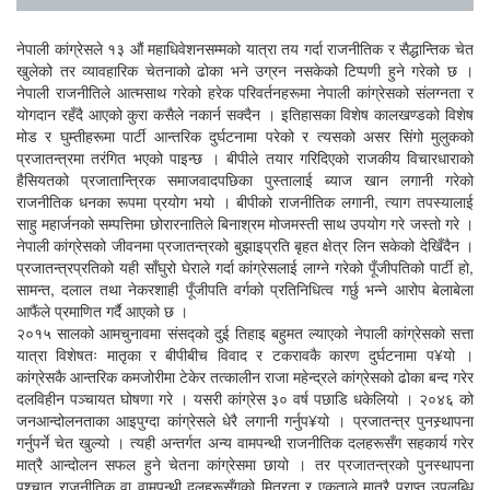
नेपाली कांग्रेसले १३ औं महाधिवेशनसम्मको यात्रा तय गर्दा राजनीतिक र सैद्धान्तिक चेत
खुलेको तर व्यावहारिक चेतनाको ढोका भने उग्रन नसकेको टिप्पणी हुने गरेको छ ।
नेपाली राजनीतिले आत्मसाथ गरेको हरेक परिवर्तनहरूमा नेपाली कांग्रेसको संलग्नता र
योगदान रहँदै आएको कुरा कसैले नकार्न सक्दैन । इतिहासका विशेष कालखण्डको विशेष
मोड र घुम्तीहरूमा पार्टी आन्तरिक दुर्घटनामा परेको र त्यसको असर सिंगो मुलुकको
प्रजातन्त्रमा तरंगित भएको पाइन्छ । बीपीले तयार गरिदिएको राजकीय विचारधाराको
हैसियतको प्रजातान्त्रिक समाजवादपछिका पुस्तालाई ब्याज खान लगानी गरेको
राजनीतिक धनका रूपमा प्रयोग भयो । बीपीको राजनीतिक लगानी, त्याग तपस्यालाई
साहु महार्जनको सम्पत्तिमा छोरारनातिले बिनाश्रम मोजमस्ती साथ उपयोग गरे जस्तो गरे ।
नेपाली कांग्रेसको जीवनमा प्रजातन्त्रको बुझाइप्रति बृहत क्षेत्र लिन सकेको देखिँदैन ।
प्रजातन्त्रप्रतिको यही साँघुरो घेराले गर्दा कांग्रेसलाई लाग्ने गरेको पूँजीपतिको पार्टी हो,
सामन्त, दलाल तथा नेकरशाही पूँजीपति वर्गको प्रतिनिधित्व गर्छु भन्ने आरोप बेलाबेला
आफैंले प्रमाणित गर्दै आएको छ ।
२०१५ सालको आमचुनावमा संसद्को दुई तिहाइ बहुमत ल्याएको नेपाली कांग्रेसको सत्ता
यात्रा विशेषतः मातृका र बीपीबीच विवाद र टकरावकै कारण दुर्घटनामा प¥यो ।
कांग्रेसकै आन्तरिक कमजोरीमा टेकेर तत्कालीन राजा महेन्द्रले कांग्रेसको ढोका बन्द गरेर
दलविहीन पञ्चायत घोषणा गरे । यसरी कांग्रेस ३० वर्ष पछाडि धकेलियो । २०४६ को
जनआन्दोलनताका आइपुग्दा कांग्रेसले धेरै लगानी गर्नुप¥यो । प्रजातन्त्र पुनस्र्थापना
गर्नुपर्ने चेत खुल्यो । त्यही अन्तर्गत अन्य वामपन्थी राजनीतिक दलहरूसँग सहकार्य गरेर
मात्रै आन्दोलन सफल हुने चेतना कांग्रेसमा छायो । तर प्रजातन्त्रको पुनस्थापना
पश्चात् राजनीतिक वा वामपन्थी दलहरूसँगको मित्रता र एकताले मात्रै प्राप्त उपलब्धि