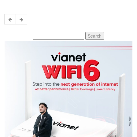
Search
for: