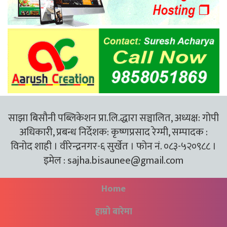
साझा बिसौनी पब्लिकेशन प्रा.लि.द्धारा सञ्चालित, अध्यक्ष: गोपी
अधिकारी, प्रबन्ध निर्देशक: कृष्णप्रसाद रेग्मी, सम्पादक :
विनोद शाही । वीरेन्द्रनगर-६ सुर्खेत । फोन नं. ०८३-५२०९८८ ।
इमेल :
sajha.bisaunee@gmail.com
Home
हाम्रो बारेमा