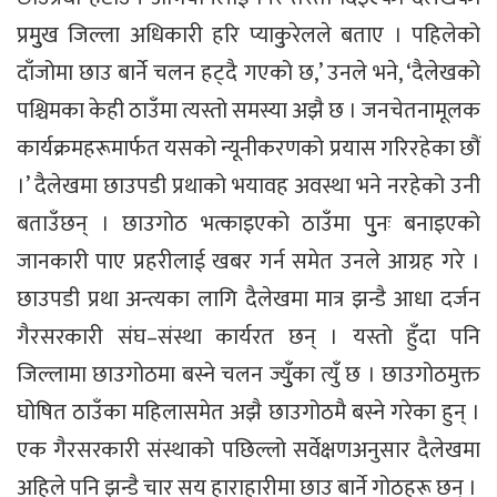
प्रमुुख जिल्ला अधिकारी हरि प्याकुुरेलले बताए । पहिलेको
दाँजोमा छाउ बार्ने चलन हट्दै गएको छ,’ उनले भने, ‘दैलेखको
पश्चिमका केही ठाउँमा त्यस्तो समस्या अझै छ । जनचेतनामूलक
कार्यक्रमहरूमार्फत यसको न्यूनीकरणको प्रयास गरिरहेका छौं
।’ दैलेखमा छाउपडी प्रथाको भयावह अवस्था भने नरहेको उनी
बताउँछन् । छाउगोठ भत्काइएको ठाउँमा पुुनः बनाइएको
जानकारी पाए प्रहरीलाई खबर गर्न समेत उनले आग्रह गरे ।
छाउपडी प्रथा अन्त्यका लागि दैलेखमा मात्र झन्डै आधा दर्जन
गैरसरकारी संघ–संस्था कार्यरत छन् । यस्तो हुँदा पनि
जिल्लामा छाउगोठमा बस्ने चलन ज्युुँका त्युँ छ । छाउगोठमुक्त
घोषित ठाउँका महिलासमेत अझै छाउगोठमै बस्ने गरेका हुन् ।
एक गैरसरकारी संस्थाको पछिल्लो सर्वेक्षणअनुसार दैलेखमा
अहिले पनि झन्डै चार सय हाराहारीमा छाउ बार्ने गोठहरू छन् ।