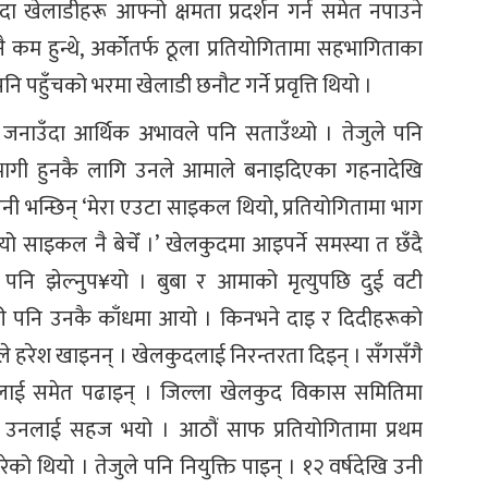
हुँदा खेलाडीहरू आफ्नो क्षमता प्रदर्शन गर्न समेत नपाउने
ै कम हुन्थे, अर्कोतर्फ ठूला प्रतियोगितामा सहभागिताका
पनि पहुँचको भरमा खेलाडी छनौट गर्ने प्रवृत्ति थियो ।
 जनाउँदा आर्थिक अभावले पनि सताउँथ्यो । तेजुले पनि
हभागी हुनकै लागि उनले आमाले बनाइदिएका गहनादेखि
नी भन्छिन् ‘मेरा एउटा साइकल थियो, प्रतियोगितामा भाग
्यो साइकल नै बेचेँ ।’ खेलकुदमा आइपर्ने समस्या त छँदै
ा पनि झेल्नुप¥यो । बुबा र आमाको मृत्युपछि दुई वटी
ी पनि उनकै काँधमा आयो । किनभने दाइ र दिदीहरूको
ले हरेश खाइनन् । खेलकुदलाई निरन्तरता दिइन् । सँगसँगै
लाई समेत पढाइन् । जिल्ला खेलकुद विकास समितिमा
 उनलाई सहज भयो । आठौं साफ प्रतियोगितामा प्रथम
ेको थियो । तेजुले पनि नियुक्ति पाइन् । १२ वर्षदेखि उनी