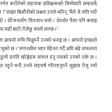
्गत कराँतेको सहायक प्रशिक्षकको जिम्मेवारी सम्हाल्दै
?’ साझा बिसौनीको प्रश्नमा उनले भनिन्, ‘मैले जे जति पाएँ
 भयो । धेरैजनासँग चिनजान भयो । धेरथोर पैसा पनि कमाइ
ा सही बाटो रोजेछु जस्तो लाग्छ ।’
आफ्नो रुचि चिन्नुपर्ने उनको भनाइ छ । आफ्नो इच्छाले
तेजुको छ । ‘लगनशील भएर मेहेनत गर्दै अघि बढे सफलता
ठूलो प्रगति खोज्नेहरू सफल हनु नसक्ने उनको तर्क छ ।
 नहुने भन्दै उनले सङ्घर्ष गरिरहनुपर्ने सुझाव तेजु नयाँ