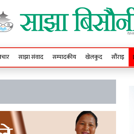
Sajha Bisaunee
e News Portal
िचार
साझा संवाद
सम्पादकीय
खेलकुद
सौंराइ