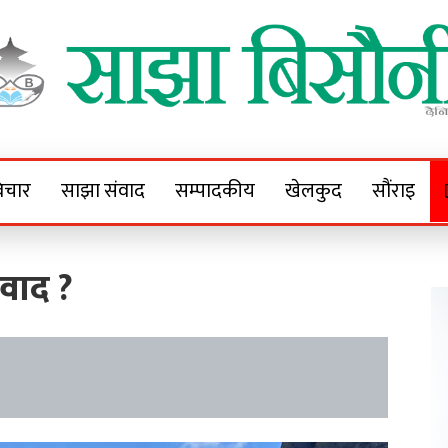
Sajha Bisaunee
e News Portal
िचार
साझा संवाद
सम्पादकीय
खेलकुद
सौंराइ
िवाद ?