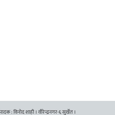
्पादक : विनोद शाही । वीरेन्द्रनगर-६ सुर्खेत ।