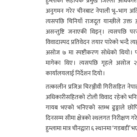
हुम्लाका सहायक प्रमुख जिल्ला अधिका
अनुगमन गरेर चीनबाट नेपाली भू–भाग 
त्यसपछि चिनियाँ राजदूत यान्छीले उक्त 
असन्तुष्टि जनाएकी थिइन् । त्यसपछि पररा
विवादास्पद प्रतिवेदन तयार पारेको भन्दै 
असोज ७ मा स्पष्टीकरण सोधेको थियो । 
मागेका थिए । त्यसपछि गृहले असोज २ म
कार्यालयलाई निर्देशन दियो ।
तत्कालीन प्रजिअ चिरञ्जीवी गिरीसहित नेपाली
अधिकारीसहितको टोली विवाद रहेको भनिएको 
गायब भएको भनिएको स्तम्भ ढुङ्गाले छो
दिनसम्म सीमा क्षेत्रको स्थलगत निरीक्षण ग
हुम्लामा मात्र चीनद्वारा ६ स्थानमा ‘गडबडी’