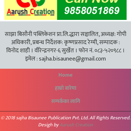
साझा बिसौनी पब्लिकेशन प्रा.लि.द्धारा सञ्चालित, अध्यक्ष: गोपी
अधिकारी, प्रबन्ध निर्देशक: कृष्णप्रसाद रेग्मी, सम्पादक :
विनोद शाही । वीरेन्द्रनगर-६ सुर्खेत । फोन नं. ०८३-५२०९८८ ।
इमेल :
sajha.bisaunee@gmail.com
Home
हाम्रो बारेमा
सम्पर्कका लागि
© 2018 sajha Bisaunee Publication Pvt. Ltd. All Rights Reserved.
Desigh by
Aarush Creation