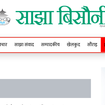
Sajha Bisaunee
e News Portal
िचार
साझा संवाद
सम्पादकीय
खेलकुद
सौंराइ