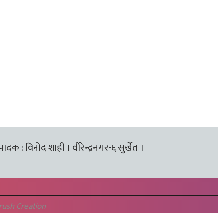
्पादक : विनोद शाही । वीरेन्द्रनगर-६ सुर्खेत ।
rush Creation