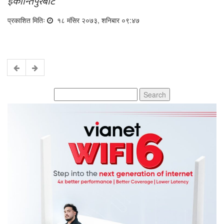
इकान्तिपुरबाट
प्रकाशित मितिः
१८ मंसिर २०७३, शनिबार ०९:४७
Search
for: