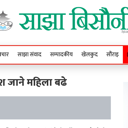
Sajha Bisaunee
e News Portal
िचार
साझा संवाद
सम्पादकीय
खेलकुद
सौंराइ
श जाने महिला बढे