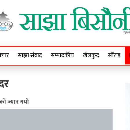
Sajha Bisaunee
e News Portal
िचार
साझा संवाद
सम्पादकीय
खेलकुद
सौंराइ
ुदर
को ज्यान गयो