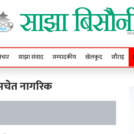
Sajha Bisaunee
e News Portal
िचार
साझा संवाद
सम्पादकीय
खेलकुद
सौंराइ
ेस सचेत नागरिक