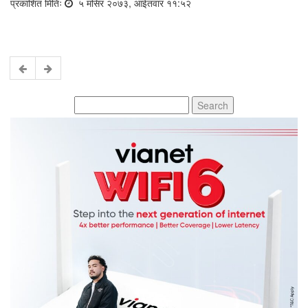
प्रकाशित मितिः
५ मंसिर २०७३, आईतवार ११:५२
Search
for: