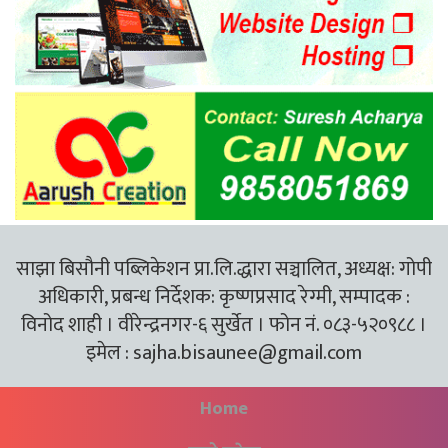
साझा बिसौनी पब्लिकेशन प्रा.लि.द्धारा सञ्चालित, अध्यक्ष: गोपी
अधिकारी, प्रबन्ध निर्देशक: कृष्णप्रसाद रेग्मी, सम्पादक :
विनोद शाही । वीरेन्द्रनगर-६ सुर्खेत । फोन नं. ०८३-५२०९८८ ।
इमेल :
sajha.bisaunee@gmail.com
Home