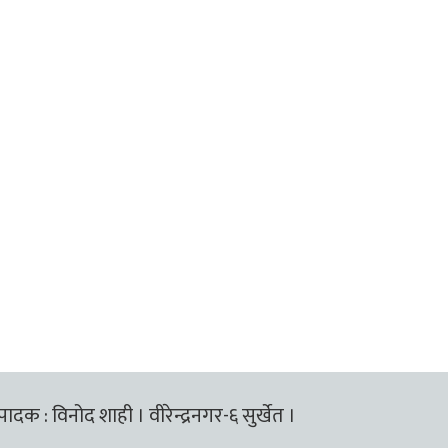
्पादक : विनोद शाही । वीरेन्द्रनगर-६ सुर्खेत ।