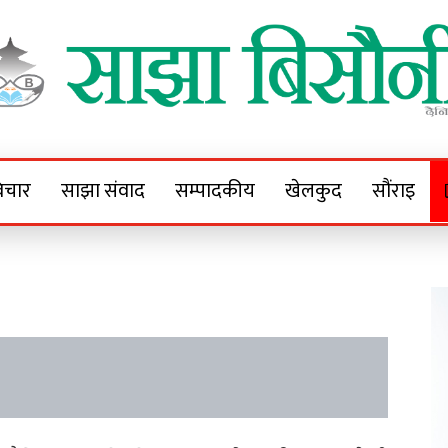
Sajha Bisaunee
e News Portal
िचार
साझा संवाद
सम्पादकीय
खेलकुद
सौंराइ