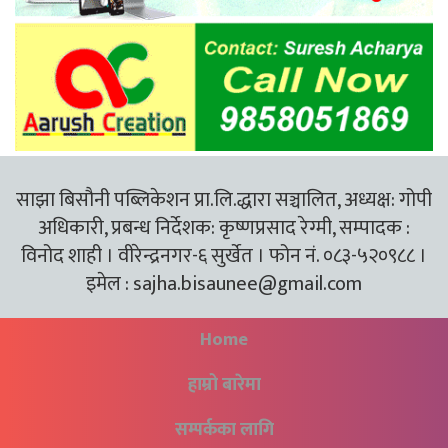
साझा बिसौनी पब्लिकेशन प्रा.लि.द्धारा सञ्चालित, अध्यक्ष: गोपी
अधिकारी, प्रबन्ध निर्देशक: कृष्णप्रसाद रेग्मी, सम्पादक :
विनोद शाही । वीरेन्द्रनगर-६ सुर्खेत । फोन नं. ०८३-५२०९८८ ।
इमेल :
sajha.bisaunee@gmail.com
Home
हाम्रो बारेमा
सम्पर्कका लागि