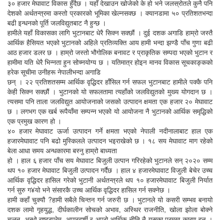
३० हजार मेघावाट विकास हुँदैछ । यहाँ देखाउन खोजेको के हो भने जलस्रोतले कुनै पनि
देशको अर्थतन्त्रमा कस्तो प्रकारको भूमिका खेल्नसक्छ । क्यानडामा ५० प्रतिशतभन्दा
बढी इन्धनको पूर्ति जलविद्युतबाट नै हुन्छ ।
हामीले यहाँ विकासका लागि भुटानबाट धेरै सिक्न सक्छौं । दुई दशक अगाडि हाम्रो जस्तै
आर्थिक हैसियत भएको भुटानको अहिले प्रतिव्यक्ति आय हामी भन्दा झण्डै पाँच गुणा बढी
आठ हजार डलर छ । हाम्रो जस्तो भौगोलिक बनावट र प्राकृतिक सम्पदा भएको भुटान र
हामीमा यति धेरै भिन्नता हुन सोच्नयोग्य छ । यतिमात्र होइन मानव विकास सूचकाङ्कको
हरेक सूचीमा उनीहरू नेपालीभन्दा अगाडि
छन् । २२ प्रतिशतसम्म आर्थिक वृद्धिदर हाँसिल गर्न सफल भुटानबाट हामीले पक्कै पनि
केही सिक्न सक्छौं । भुटानको यो सफलतामा त्यहाँको जलविद्युतको मुख्य योगदान छ ।
त्यसमा पनि ताला जलविद्युत आयोजनाको जसको उत्पादन क्षमता एक हजार २० मेघावाट
छ । लगभग एक खर्ब रूपैयाँमा सम्पन्न भएको यो आयोजना नै भुटानको आर्थिक समृद्धिको
एक प्रमुख कारण हो ।
४० हजार मेघावाट ऊर्जा उत्पादन गर्ने क्षमता भएको नेपाली नदीनालाबाट हाल एक
हजारमेघावाट पनि बढो मुस्किलले उत्पादन भइराखेको छ । १८ सय मेघावाट माग रहेको
बेला आधा समय अन्धकारमा बस्नु हाम्रो बाध्यता
हो । हाल ६ हजार पाँच सय मेघावाट बिजुली उत्पान गरिरहेको भुटानले सन् २०२० सम्म
थप १० हजार मेघावाट बिजुली उत्पादन गर्दैछ । हाल ४ हजारमेघावाट विजुली बेचेर उच्च
आर्थिक वृद्धिदर हासिल गरेको भुटानी अर्थतन्त्रले थप १० हजारमेघावाट बिजुली निर्यात
गर्न सुरु ग¥यो भने संसारकै उच्च आर्थिक वृद्धिदर हासिल गर्न सक्नेछ ।
हामी कहाँ चुक्यौ ?हामी सबैले चिन्तन गर्न जरुरी छ । भुटानले यो कसरी सम्भव बनायो
दशक लामो गृहयुद्ध, दीर्घकालीन सोचको अभाव, अस्थिर राजनीति, खोला झोला बोक्ने
चलन, अन्धो राष्ट्रप्रेम, अपारदर्शी र अपुरो आर्थिक नीति नै यसका प्रमुख कारण हुन् ।