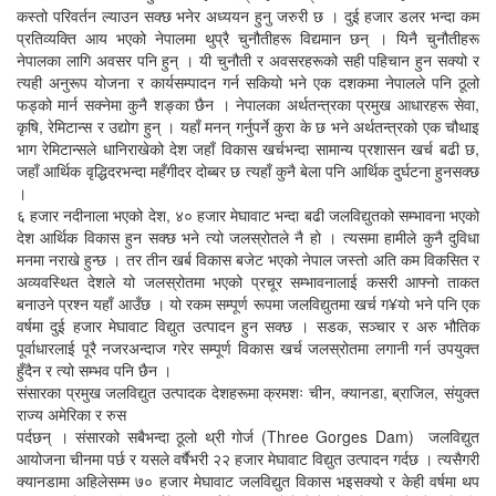
कस्तो परिवर्तन ल्याउन सक्छ भनेर अध्ययन हुनु जरुरी छ । दुई हजार डलर भन्दा कम
प्रतिव्यक्ति आय भएको नेपालमा थुप्रै चुनौतीहरू विद्यमान छन् । यिनै चुनौतीहरू
नेपालका लागि अवसर पनि हुन् । यी चुनौती र अवसरहरूको सही पहिचान हुन सक्यो र
त्यही अनुरूप योजना र कार्यसम्पादन गर्न सकियो भने एक दशकमा नेपालले पनि ठूलो
फड्को मार्न सक्नेमा कुनै शङ्का छैन । नेपालका अर्थतन्त्रका प्रमुख आधारहरू सेवा,
कृषि, रेमिटान्स र उद्योग हुन् । यहाँ मनन् गर्नुपर्ने कुरा के छ भने अर्थतन्त्रको एक चौथाइ
भाग रेमिटान्सले धानिराखेको देश जहाँ विकास खर्चभन्दा सामान्य प्रशासन खर्च बढी छ,
जहाँ आर्थिक वृद्धिदरभन्दा महँगीदर दोब्बर छ त्यहाँ कुनै बेला पनि आर्थिक दुर्घटना हुनसक्छ
।
६ हजार नदीनाला भएको देश, ४० हजार मेघावाट भन्दा बढी जलविद्युतको सम्भावना भएको
देश आर्थिक विकास हुन सक्छ भने त्यो जलस्रोतले नै हो । त्यसमा हामीले कुनै दुविधा
मनमा नराखे हुन्छ । तर तीन खर्ब विकास बजेट भएको नेपाल जस्तो अति कम विकसित र
अव्यवस्थित देशले यो जलस्रोतमा भएको प्रचूर सम्भावनालाई कसरी आफ्नो ताकत
बनाउने प्रश्न यहाँ आउँछ । यो रकम सम्पूर्ण रूपमा जलविद्युतमा खर्च ग¥यो भने पनि एक
वर्षमा दुई हजार मेघावाट विद्युत उत्पादन हुन सक्छ । सडक, सञ्चार र अरु भौतिक
पूर्वाधारलाई पूरै नजरअन्दाज गरेर सम्पूर्ण विकास खर्च जलस्रोतमा लगानी गर्न उपयुक्त
हुँदैन र त्यो सम्भव पनि छैन ।
संसारका प्रमुख जलविद्युत उत्पादक देशहरूमा क्रमशः चीन, क्यानडा, ब्राजिल, संयुक्त
राज्य अमेरिका र रुस
पर्दछन् । संसारको सबैभन्दा ठूलो थ्री गोर्ज (Three Gorges Dam) जलविद्युत
आयोजना चीनमा पर्छ र यसले वर्षैभरी २२ हजार मेघावाट विद्युत उत्पादन गर्दछ । त्यसैगरी
क्यानडामा अहिलेसम्म ७० हजार मेघावाट जलविद्युत विकास भइसक्यो र केही वर्षमा थप