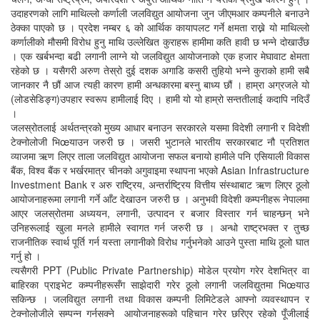
उदाहरणको लागि माथिल्लो कर्णाली जलविद्युत आयोजना जुन जीएमआर कम्पनीले बनाउने
ठेक्का पाएको छ । प्रदेश नम्बर ६ को आर्थिक कायापलट गर्ने क्षमता राख्ने यो माथिल्लो
कर्णालीको मौसमी विरोध हुनु माथि उल्लेखित कुराहरू हामीमा कति हावी छ भन्ने दोखाउँछ
। एक खर्बभन्दा बढी लगानी लाग्ने यो जलविद्युत आयोजनाको एक हजार मेघावाट क्षेमता
रहेको छ । यसैगरी अरुण तेस्रो दुई दशक अगाडि कसरी तुहियो भन्ने कुराको हामी सबै
जानकार नै छौं आज त्यही कारण हामी अन्धकारमा बस्नु बाध्य छौं । हाम्रा अग्रजले यो
(लोडसेडिङ्ग)उपहार स्वरूप हामीलाई दिए । हामी यो यो हाम्रो सन्ततीलाई कदापि नदिउँ
।
जलस्रोतलाई अर्थतन्त्रको मुख्य आधार बनाउन सरकारले यसमा विदेशी लगानी र विदेशी
टेक्नोलोजी भिœयाउन जरुरी छ । जसरी भुटानले भारतीय सरकारबाट नौ प्रतिशत
व्याजमा ऋण लिएर ताला जलविद्युत आयोजना सफल बनायो हामीले पनि एसियाली विकास
बैंक, विश्व बैंक र भर्खरमात्र चीनको अगुवाइमा स्थापना भएको Asian Infrastructure
Investment Bank र अरु राष्ट्रिय, अन्तर्राष्ट्रिय वित्तीय संस्थाबाट ऋण लिएर ठूलो
आयोजनाहरूमा लगानी गर्ने आँट देखाउन जरुरी छ । अनुभवी विदेशी कम्पनीहरू नेपालमा
आएर जलस्रोतमा अध्ययन, लगानी, उत्पादन र बजार विस्तार गर्न चाहन्छन् भने
उनिहरूलाई खुला मनले हामीले स्वागत गर्न जरुरी छ । अन्धो राष्ट्रभक्त र तुच्छ
राजनीतिक स्वार्थ पूर्ति गर्न यस्ता लगानीको विरोध गर्नुभनेको आउने पुस्ता माथि ठूलो घात
गर्नु हो ।
त्यसैगरी PPT (Public Private Partnership) मोडेल प्रयोग गरेर देशभित्र वा
बाहिरका प्राइभेट कम्पनीहरूसँग साझेदारी गरेर ठूलो लगानी जलविद्युतमा भिœयाउ
सकिन्छ । जलविद्युत लगानी तथा विकास कम्पनी लिमिटेडले आफ्नो व्यवस्थापन र
टेक्नोलोजीले सम्पन्न गर्नसक्ने आयोजनाहरूको पहिचान गरेर छरिएर रहेको पूँजीलाई