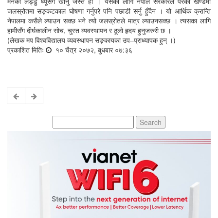
मनका लड्डु घ्यूसँग खानु जस्तै हो । यसका लागि नेपाल सरकारले परेको खण्डमा
जलस्रोतमा सङ्कटकाल घोषणा गर्नुपरे पनि पछाडी सर्नु हुँदैन । यो आर्थिक क्रान्ति
नेपालमा कसैले ल्याउन सक्छ भने त्यो जलस्रोतले मात्र ल्याउनसक्छ । त्यसका लागि
हामीसँग दीर्घकालीन सोच, चुस्त व्यवस्थापन र ठूलो हृदय हुनुजरुरी छ ।
(लेखक मप विश्वविद्यालय व्यवस्थापन सङ्कायका उप–प्राध्यापक हुन् ।)
प्रकाशित मितिः
१० चैत्र २०७२, बुधबार ०७:३६
Search
for: