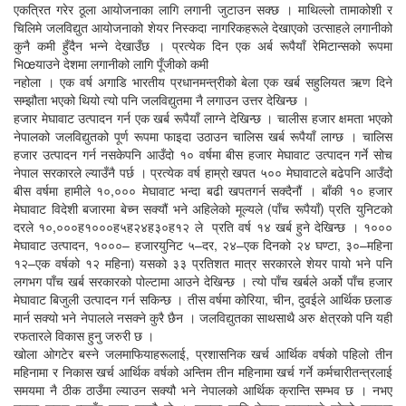
एकत्रित गरेर ठूला आयोजनाका लागि लगानी जुटाउन सक्छ । माथिल्लो तामाकोशी र
चिलिमे जलविद्युत आयोजनाको शेयर निस्कदा नागरिकहरूले देखाएको उत्साहले लगानीको
कुनै कमी हुँदैन भन्ने देखाउँछ । प्रत्येक दिन एक अर्ब रूपैयाँ रेमिटान्सको रूपमा
भिœयाउने देशमा लगानीको लागि पूँजीको कमी
नहोला । एक वर्ष अगाडि भारतीय प्रधानमन्त्रीको बेला एक खर्ब सहुलियत ऋण दिने
सम्झौता भएको थियो त्यो पनि जलविद्युतमा नै लगाउन उत्तर देखिन्छ ।
हजार मेघावाट उत्पादन गर्न एक खर्ब रूपैयाँ लाग्ने देखिन्छ । चालीस हजार क्षमता भएको
नेपालको जलविद्युतको पूर्ण रूपमा फाइदा उठाउन चालिस खर्ब रूपैयाँ लाग्छ । चालिस
हजार उत्पादन गर्न नसकेपनि आउँदो १० वर्षमा बीस हजार मेघावाट उत्पादन गर्ने सोच
नेपाल सरकारले ल्याउँनै पर्छ । प्रत्येक वर्ष हाम्रो खपत ५०० मेघावाटले बढेपनि आउँदो
बीस वर्षमा हामीले १०,००० मेघावाट भन्दा बढी खपतगर्न सक्दैनौं । बाँकी १० हजार
मेघावाट विदेशी बजारमा बेच्न सक्यौं भने अहिलेको मूल्यले (पाँच रूपैयाँ) प्रति युनिटको
दरले १०,०००ह१०००ह५ह२४ह३०ह१२ ले प्रति वर्ष १४ खर्ब हुने देखिन्छ । १०००
मेघावाट उत्पादन, १०००– हजारयुनिट ५–दर, २४–एक दिनको २४ घण्टा, ३०–महिना
१२–एक वर्षको १२ महिना) यसको ३३ प्रतिशत मात्र सरकारले शेयर पायो भने पनि
लगभग पाँच खर्ब सरकारको पोल्टामा आउने देखिन्छ । त्यो पाँच खर्बले अर्को पाँच हजार
मेघावाट बिजुली उत्पादन गर्न सकिन्छ । तीस वर्षमा कोरिया, चीन, दुवईले आर्थिक छलाङ
मार्न सक्यो भने नेपालले नसक्ने कुरै छैन । जलविद्युतका साथसाथै अरु क्षेत्रको पनि यही
रफतारले विकास हुनु जरुरी छ ।
खोला ओगटेर बस्ने जलमाफियाहरूलाई, प्रशासनिक खर्च आर्थिक वर्षको पहिलो तीन
महिनामा र निकास खर्च आर्थिक वर्षको अन्तिम तीन महिनामा खर्च गर्ने कर्मचारीतन्त्रलाई
समयमा नै ठीक ठाउँमा ल्याउन सक्यौ भने नेपालको आर्थिक क्रान्ति सम्भव छ । नभए