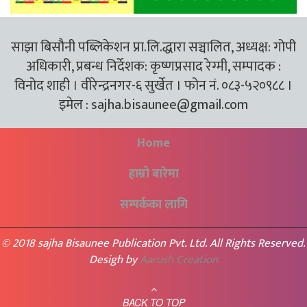
साझा बिसौनी पब्लिकेशन प्रा.लि.द्धारा सञ्चालित, अध्यक्ष: गोपी
अधिकारी, प्रबन्ध निर्देशक: कृष्णप्रसाद रेग्मी, सम्पादक :
विनोद शाही । वीरेन्द्रनगर-६ सुर्खेत । फोन नं. ०८३-५२०९८८ ।
इमेल :
sajha.bisaunee@gmail.com
Home
हाम्रो बारेमा
सम्पर्कका लागि
© 2018 sajha Bisaunee Publication Pvt. Ltd. All Rights Reserved.
Desigh by
Aarush Creation
BACK TO TOP