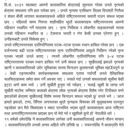
वि.सं. २०३१ सालबाट आफ्नो कलाकारिता क्षेत्रलाई सुरुवात गरेका उनले नृत्यको
क्षेत्रमा सफलता पनि हात पारेका छन् । उनले नृत्यमा प्रशिक्षण दिएका दिपाश्री निरौला
र शंकर बीसी लगायत कलाकारहरूले अहिले राष्ट्रियस्तरमा ख्याती पाउन सफल भएका
छन् । पछिल्लो समय निरुता शाहीसहित थुप्रै कलाकारहरू राष्ट्रियस्तरमा आफ्नो
पहिचान स्थापित गर्ने यात्रामा छन् । नृत्य निर्देशक र लोकगीत सङ्कलनको रूपमा
उनको पहिचान स्थापित छ । टेकराज भारती र गंगा केसी उनका प्रेरणा हुन् ।
उनीहरूबाटै उनले सिकेका हुन् ।
उनले राष्ट्रियस्तरका प्रतियोगितामा पटक–पटक प्रथम स्थान हासिल गरेका छन् । एक
दर्जनभन्दा बढी पटक राष्ट्रियस्तरका नृत्य प्रतियोगितामा आफूले निर्देशन गरेको नृत्य
प्रथम भएको उनले बताए । त्यस्तै लोकगीत प्रतियोगितामा पनि ३–४ पटक
राष्ट्रियस्तरमा प्रथम स्थान हासिल गर्न उनी सफल छन् । सुर्खेतलाई झ्याउरे नृत्यको
खानी र कलाकारिताको उर्वर भूमिकाका रूपमा चिनाउन कुलमानको भूमिका महŒवपूर्ण छ
। केही रङ्गमञ्चीय कार्यक्रमहरूमा सफलता प्राप्त गर्दागर्दै उनले ऐतिहासिक
चलचित्रहरूमा समेत काम गर्ने अवसर पाए । जसले गर्दा उनको सफलताको सूचीमा केही
इट्टा थप्ने काम भयो । उनी सुर्खेती हुनुमा गर्व गर्दछन् । ‘मलाई खुशी के लाग्छ भने
सुर्खेती माटोमा जन्मिएर कलाको क्षेत्रमा लोक नृत्यको क्षेत्रमा विशेष गरेर टिपीकल मगरे
झ्याउरेको क्षेत्रमा सुर्खेतलाई विशेष रूपमा चिनाउन सफल भएको छु’ उनले भने । ‘आज
हाम्रो झ्याउरे, टप्पा, सिँगारु लगायतका थुप्रै नृत्यहरू विश्वका धेरै मुलुकहरूमा प्रस्तुत
भइरहेका छन् मैले सिकाएका र मबाट प्रभावित भएका थुप्रै कलाकारहरू आज राष्ट्रिय
तथा अन्तर्राष्ट्रियस्तरमा छाएका छन् यो मेरो गर्व र खुशीको कुरो हो’ नेपालीले थपे ।
११ वर्षको उमेरदेखि नै कलाकारितामा लागेका उनी कलाकारितालाई आफ्नो जीवन मान्छन्
। कलाकारिताप्रति उनको लगाव अहिले पनि उत्तिकै छ । ‘वचपनदेखि नै कलाप्रति मेरो